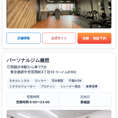
体験・相談予約
店舗情報
公式サイト
パーソナルジム健想
西国分寺駅から車で7分
東京都府中市宮西町4丁目13-1ハイムK102
タオルレンタル
ロッカー
完全個室
子連れOK
ミネラルウォーター
プロテイン
トレーナー指名
食事指導
営業時間
定休日
営業時間 8:00〜23:00
要確認