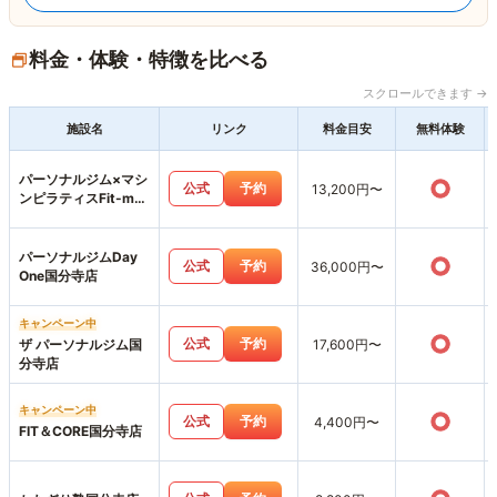
料金・体験・特徴を比べる
スクロールできます →
施設名
リンク
料金目安
無料体験
パーソナルジム×マシ
○
公式
予約
13,200円〜
ンピラティスFit-me
西国分寺店
パーソナルジムDay
○
公式
予約
36,000円〜
One国分寺店
キャンペーン中
○
公式
予約
ザ パーソナルジム国
17,600円〜
分寺店
キャンペーン中
○
公式
予約
4,400円〜
FIT＆CORE国分寺店