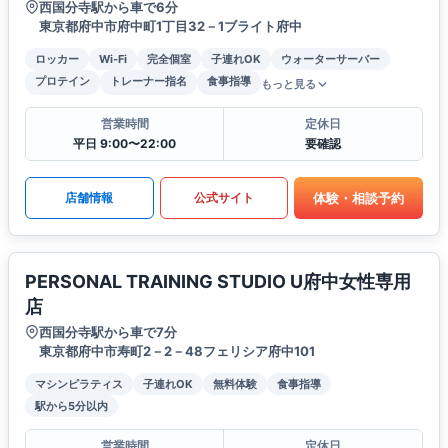
西国分寺駅から車で6分
東京都府中市府中町1丁目32－1ブライト府中
ロッカー
Wi-Fi
完全個室
子連れOK
ウォーターサーバー
プロテイン
トレーナー指名
食事指導
もっと見る
営業時間
定休日
平日 9:00〜22:00
要確認
体験・相談予約
店舗情報
公式サイト
PERSONAL TRAINING STUDIO U府中女性専用
店
西国分寺駅から車で7分
東京都府中市寿町2－2－48フェリシア府中101
マシンピラティス
子連れOK
無料体験
食事指導
駅から5分以内
営業時間
定休日