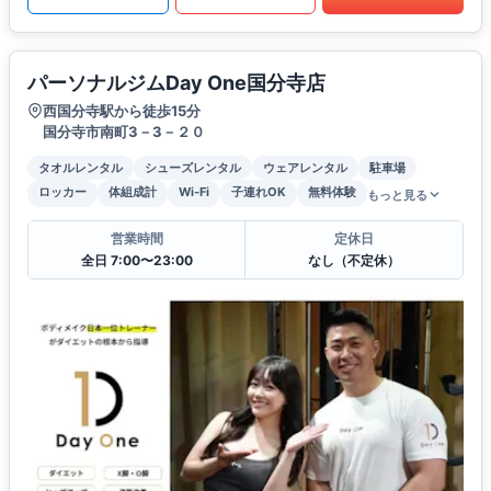
パーソナルジムDay One国分寺店
西国分寺駅から徒歩15分
国分寺市南町3－3－２０
タオルレンタル
シューズレンタル
ウェアレンタル
駐車場
ロッカー
体組成計
Wi-Fi
子連れOK
無料体験
もっと見る
営業時間
定休日
全日 7:00〜23:00
なし（不定休）