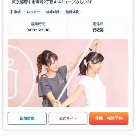
東京都府中市寿町2丁目4-42コープみらい3F
駐車場
ロッカー
体組成計
無料体験
営業時間
定休日
9:00〜22:30
要確認
体験・相談予約
店舗情報
公式サイト