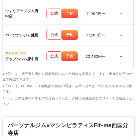
ウォリアーズジム府
-
公式
予約
11,000円〜
中店
-
公式
予約
パーソナルジム健想
17,600円〜
キャンペーン中
-
公式
予約
20,460円〜
アップルジム府中店
※上記には、施設運営者から情報提供のあった施設を掲載しています。全施設は下の一
覧で確認できます。
※「○」は、FIT PALETTE編集部が独自の調査・基準に基づき、特におすすめする項目
です。
※「－」は未提供を示すものではありません。詳細は各施設の公式サイトをご確認くだ
さい。
パーソナルジム×マシンピラティスFit-me西国分
寺店