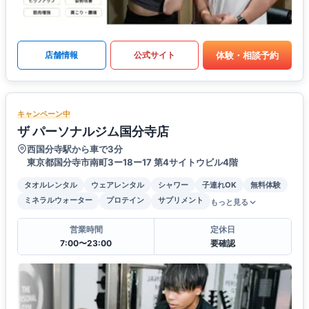
体験・相談予約
店舗情報
公式サイト
キャンペーン中
ザ パーソナルジム国分寺店
西国分寺駅から車で3分
東京都国分寺市南町3ー18ー17 第4サイトウビル4階
タオルレンタル
ウェアレンタル
シャワー
子連れOK
無料体験
ミネラルウォーター
プロテイン
サプリメント
もっと見る
営業時間
定休日
7:00〜23:00
要確認