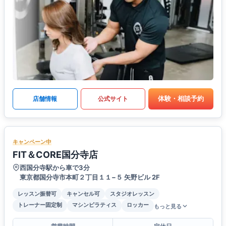
体験・相談予約
店舗情報
公式サイト
キャンペーン中
FIT＆CORE国分寺店
西国分寺駅から車で3分
東京都国分寺市本町２丁目１１−５ 矢野ビル 2F
レッスン振替可
キャンセル可
スタジオレッスン
トレーナー固定制
マシンピラティス
ロッカー
もっと見る