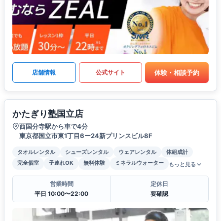
体験・相談予約
店舗情報
公式サイト
かたぎり塾国立店
西国分寺駅から車で4分
東京都国立市東1丁目6ー24新プリンスビル8F
タオルレンタル
シューズレンタル
ウェアレンタル
体組成計
完全個室
子連れOK
無料体験
ミネラルウォーター
もっと見る
営業時間
定休日
平日 10:00〜22:00
要確認