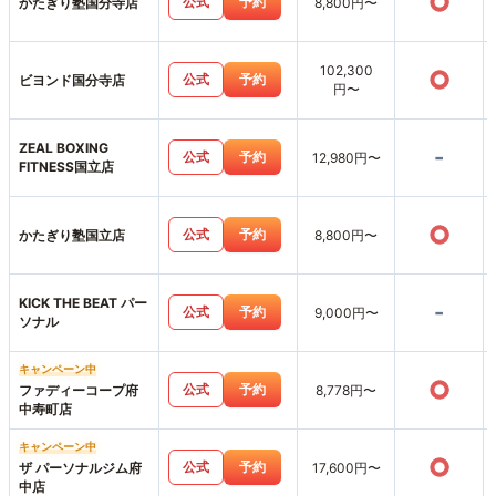
○
公式
予約
かたぎり塾国分寺店
8,800円〜
102,300
○
公式
予約
ビヨンド国分寺店
円〜
ZEAL BOXING
-
公式
予約
12,980円〜
FITNESS国立店
○
公式
予約
かたぎり塾国立店
8,800円〜
KICK THE BEAT パー
-
公式
予約
9,000円〜
ソナル
キャンペーン中
○
公式
予約
ファディーコープ府
8,778円〜
中寿町店
キャンペーン中
○
公式
予約
ザ パーソナルジム府
17,600円〜
中店