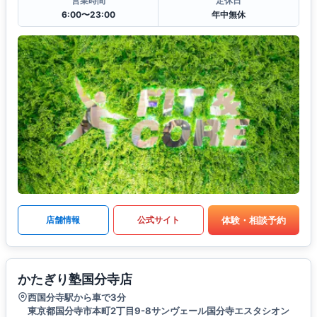
営業時間
定休日
6:00〜23:00
年中無休
体験・相談予約
店舗情報
公式サイト
かたぎり塾国分寺店
西国分寺駅から車で3分
東京都国分寺市本町2丁目9-8サンヴェール国分寺エスタシオン