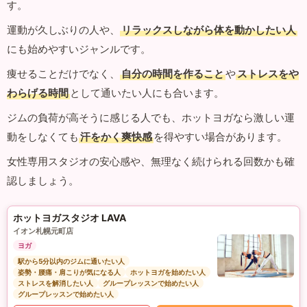
す。
運動が久しぶりの人や、
リラックスしながら体を動かしたい人
にも始めやすいジャンルです。
痩せることだけでなく、
自分の時間を作ること
や
ストレスをや
わらげる時間
として通いたい人にも合います。
ジムの負荷が高そうに感じる人でも、ホットヨガなら激しい運
動をしなくても
汗をかく爽快感
を得やすい場合があります。
女性専用スタジオの安心感や、無理なく続けられる回数かも確
認しましょう。
ホットヨガスタジオ LAVA
イオン札幌元町店
ヨガ
駅から5分以内のジムに通いたい人
姿勢・腰痛・肩こりが気になる人
ホットヨガを始めたい人
ストレスを解消したい人
グループレッスンで始めたい人
グループレッスンで始めたい人