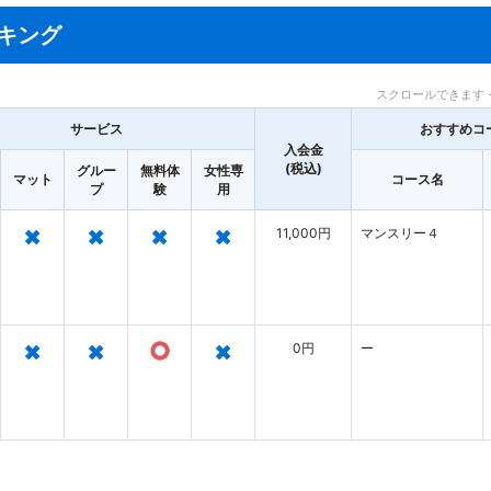
キング
スクロールできます 
サービス
おすすめコ
入会金
(税込)
グルー
無料体
女性専
マット
コース名
プ
験
用
×
×
×
×
11,000円
マンスリー４
×
×
○
×
0円
ー