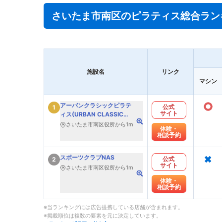
さいたま市南区のピラティス総合ラン
施設名
リンク
マシン
○
アーバンクラシックピラテ
公式
1
サイト
ィス(URBAN CLASSIC
PILATES)
さいたま市南区役所から1m
体験・
相談予約
×
スポーツクラブNAS
公式
2
サイト
さいたま市南区役所から1m
体験・
相談予約
※当ランキングには広告提携している店舗が含まれます。
※掲載順位は複数の要素を元に決定しています。