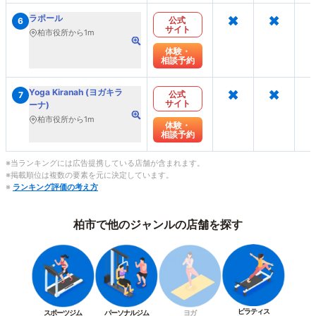
×
×
ラポール
公式
6
サイト
柏市役所から1m
体験・
相談予約
×
×
Yoga Kiranah (ヨガキラ
公式
7
サイト
ーナ)
柏市役所から1m
体験・
相談予約
※当ランキングには広告提携している店舗が含まれます。
※掲載順位は複数の要素を元に決定しています。
※
ランキング評価の考え方
柏市で他のジャンルの店舗を探す
ピラティス
スポーツジム
パーソナルジム
ヨガ