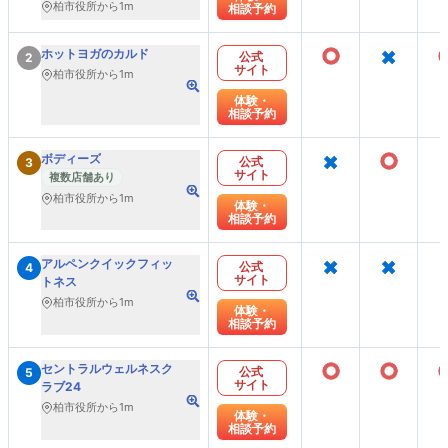
柏市役所から1m
相談予約
○
×
ホットヨガのカルド
公式
2
サイト
柏市役所から1m
体験・
相談予約
×
○
ボディーズ
公式
3
サイト
複数店舗あり
柏市役所から1m
体験・
相談予約
×
×
アルペンクイックフィッ
公式
4
サイト
トネス
柏市役所から1m
体験・
相談予約
○
○
セントラルウェルネスク
公式
5
サイト
ラブ24
柏市役所から1m
体験・
相談予約