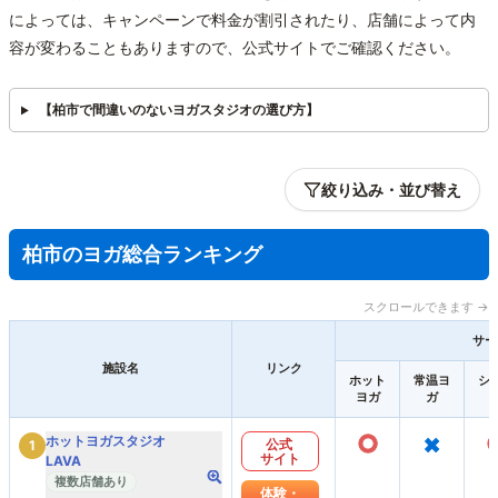
によっては、キャンペーンで料金が割引されたり、店舗によって内
容が変わることもありますので、公式サイトでご確認ください。
【柏市で間違いのないヨガスタジオの選び方】
絞り込み・並び替え
柏市のヨガ総合ランキング
スクロールできます →
サー
施設名
リンク
ホット
常温ヨ
シ
ヨガ
ガ
○
×
ホットヨガスタジオ
公式
1
サイト
LAVA
複数店舗あり
体験・