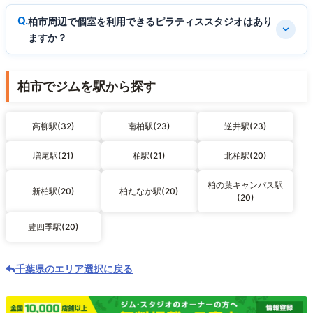
柏市周辺で個室を利用できるピラティススタジオはあり
ますか？
柏市でジムを駅から探す
高柳駅(32)
南柏駅(23)
逆井駅(23)
増尾駅(21)
柏駅(21)
北柏駅(20)
柏の葉キャンパス駅
新柏駅(20)
柏たなか駅(20)
(20)
豊四季駅(20)
千葉県のエリア選択に戻る