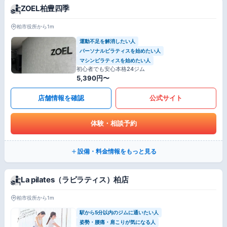
ZOEL柏豊四季
柏市役所から1m
運動不足を解消したい人
パーソナルピラティスを始めたい人
マシンピラティスを始めたい人
初心者でも安心本格24ジム
5,390円〜
店舗情報を確認
公式サイト
体験・相談予約
設備・料金情報をもっと見る
La pilates（ラピラティス）柏店
柏市役所から1m
駅から5分以内のジムに通いたい人
姿勢・腰痛・肩こりが気になる人