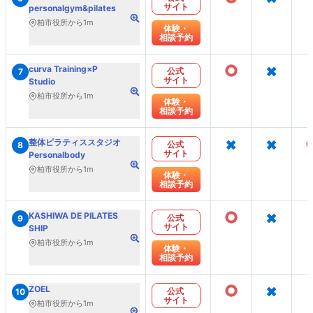
サイト
personalgym&pilates
柏市役所から1m
体験・
相談予約
○
×
curva Training×P
公式
7
サイト
Studio
柏市役所から1m
体験・
相談予約
×
×
整体ピラティススタジオ
公式
8
サイト
Personalbody
柏市役所から1m
体験・
相談予約
○
×
KASHIWA DE PILATES
公式
9
サイト
SHIP
柏市役所から1m
体験・
相談予約
○
×
ZOEL
公式
10
サイト
柏市役所から1m