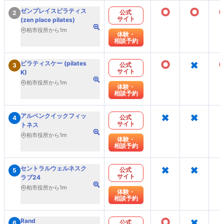
○
○
ゼンプレイスピラティス
公式
2
サイト
(zen place pilates)
柏市役所から1m
体験・
相談予約
○
×
ピラティスケー (pilates
公式
3
サイト
K)
柏市役所から1m
体験・
相談予約
×
×
アルペンクイックフィッ
公式
4
サイト
トネス
柏市役所から1m
体験・
相談予約
×
×
セントラルウェルネスク
公式
5
サイト
ラブ24
柏市役所から1m
体験・
相談予約
○
×
Rand
公式
6