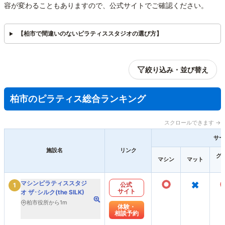
容が変わることもありますので、公式サイトでご確認ください。
【柏市で間違いのないピラティススタジオの選び方】
絞り込み・並び替え
柏市のピラティス総合ランキング
スクロールできます →
サー
施設名
リンク
グ
マシン
マット
○
×
マシンピラティススタジ
公式
1
サイト
オ ザ･シルク(the SILK)
柏市役所から1m
体験・
相談予約