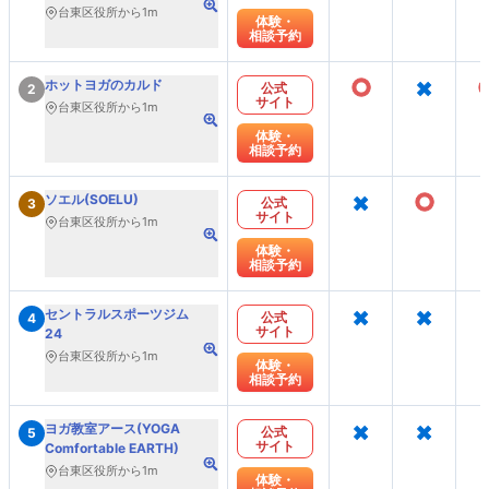
台東区役所から1m
体験・
相談予約
○
×
ホットヨガのカルド
公式
2
サイト
台東区役所から1m
体験・
相談予約
×
○
ソエル(SOELU)
公式
3
サイト
台東区役所から1m
体験・
相談予約
×
×
セントラルスポーツジム
公式
4
サイト
24
台東区役所から1m
体験・
相談予約
×
×
ヨガ教室アース(YOGA
公式
5
サイト
Comfortable EARTH)
台東区役所から1m
体験・