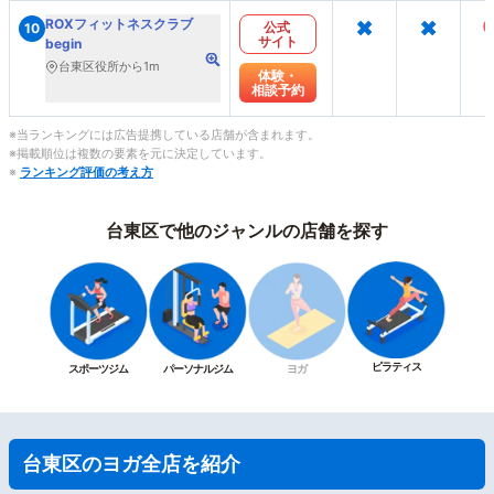
×
×
ROXフィットネスクラブ
公式
10
サイト
begin
台東区役所から1m
体験・
相談予約
※当ランキングには広告提携している店舗が含まれます。
※掲載順位は複数の要素を元に決定しています。
※
ランキング評価の考え方
台東区で他のジャンルの店舗を探す
ピラティス
スポーツジム
パーソナルジム
ヨガ
台東区のヨガ全店を紹介