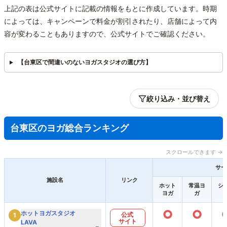
上記の表は公式サイトに記載の情報をもとに作成しています。時期
によっては、キャンペーンで料金が割引されたり、店舗によって内
容が変わることもありますので、公式サイトでご確認ください。
【台東区で間違いのないヨガスタジオの選び方】
絞り込み・並び替え
台東区のヨガ総合ランキング
スクロールできます →
サー
施設名
リンク
ホット
常温ヨ
シ
ヨガ
ガ
○
○
ホットヨガスタジオ
公式
1
サイト
LAVA