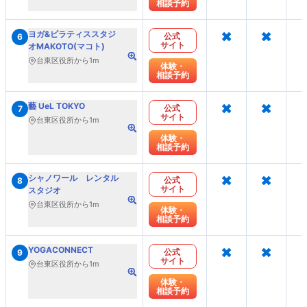
相談予約
×
×
ヨガ&ピラティススタジ
公式
6
サイト
オMAKOTO(マコト)
台東区役所から1m
体験・
相談予約
×
×
藝 UeL TOKYO
公式
7
サイト
台東区役所から1m
体験・
相談予約
×
×
シャノワール レンタル
公式
8
サイト
スタジオ
台東区役所から1m
体験・
相談予約
×
×
YOGACONNECT
公式
9
サイト
台東区役所から1m
体験・
相談予約