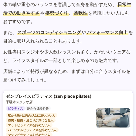
体の軸や重心のバランスを意識して全身を動かすため、
日常生
活での動きやすさ
や
姿勢づくり
、
柔軟性
を意識したい人にも
おすすめです。
また、
スポーツのコンディショニング
や
パフォーマンス向上
を
目的に取り入れられることもあります。
女性専用スタジオや少人数レッスンも多く、かわいいウェアな
ど、ライフスタイルの一部として楽しめるのも魅力です。
店舗によって特徴が異なるため、まずは自分に合うスタイルを
見つけてみましょう。
ゼンプレイスピラティス (zen place pilates)
千駄木スタジオ店
ピラティス
駅から徒歩11分
駅から5分以内のジムに通いたい人
姿勢・腰痛・肩こりが気になる人
マットピラティスを始めたい人
パーソナルピラティスを始めたい人
マシンピラティスを始めたい人