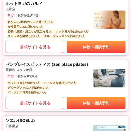
ホットヨガのカルド
上野店
ヨガ
駅から徒歩14分
駅から5分以内のジムに通いたい人
女性専用ジムに通いたい人
姿勢・腰痛・肩こりが気になる人
ホットヨガを始めたい人
ストレスを解消したい人
グループレッスンで始めたい人
公式サイトを見る
体験・相談予約
ゼンプレイスピラティス (zen place pilates)
茗荷谷 スタジオ店
ヨガ
駅から車で6分
ホットヨガを始めたい人
ストレスを解消したい人
グループレッスンで始めたい人
パーソナルヨガを始めたい人
公式サイトを見る
体験・相談予約
ソエル(SOELU)
日暮里店