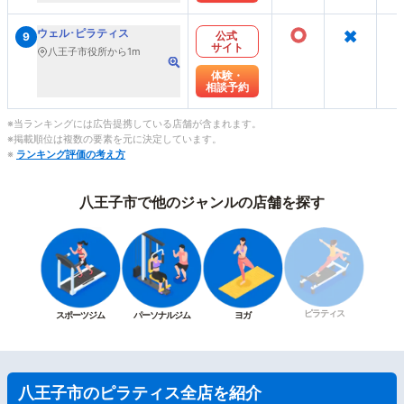
○
×
ウェル･ピラティス
公式
9
サイト
八王子市役所から1m
体験・
相談予約
※当ランキングには広告提携している店舗が含まれます。
※掲載順位は複数の要素を元に決定しています。
※
ランキング評価の考え方
八王子市で他のジャンルの店舗を探す
ピラティス
スポーツジム
パーソナルジム
ヨガ
八王子市のピラティス全店を紹介