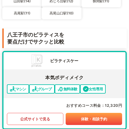
山田駅(14)
めじろ台駅(12)
狭間駅(11)
高尾駅(11)
高尾山口駅(10)
八王子市のピラティスを
要点だけでサクッと比較
ピラティスケー
本気ボディメイク
マシン
グループ
無料体験
女性専用
おすすめコース料金
12,320円
公式サイトで見る
体験・相談予約