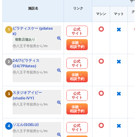
サー
施設名
リンク
グ
マシン
マット
○
×
ピラティスケー (pilates
公式
1
サイト
K)
複数店舗あり
体験・
八王子市役所から1m
相談予約
○
×
24/7ピラティス
公式
2
サイト
(24/7Pilates)
八王子市役所から1m
体験・
相談予約
○
×
スタジオアイビー
公式
3
サイト
(studio IVY)
八王子市役所から1m
体験・
相談予約
○
×
ソエル(SOELU)
公式
4
サイト
八王子市役所から1m