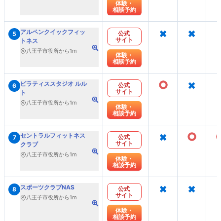
体験・
相談予約
×
×
アルペンクイックフィッ
公式
5
サイト
トネス
八王子市役所から1m
体験・
相談予約
○
×
ピラティススタジオ ルル
公式
6
サイト
ト
八王子市役所から1m
体験・
相談予約
×
○
セントラルフィットネス
公式
7
サイト
クラブ
八王子市役所から1m
体験・
相談予約
×
×
スポーツクラブNAS
公式
8
サイト
八王子市役所から1m
体験・
相談予約