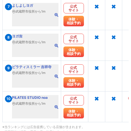
×
×
よしよしヨガ
公式
7
サイト
武蔵野市役所から1m
体験・
相談予約
×
×
ヨガ吉
公式
8
サイト
武蔵野市役所から1m
体験・
相談予約
×
×
ピラティスミラー 吉祥寺
公式
9
サイト
武蔵野市役所から1m
体験・
相談予約
×
×
PILATES STUDIO noa
公式
10
サイト
武蔵野市役所から1m
体験・
相談予約
※当ランキングには広告提携している店舗が含まれます。