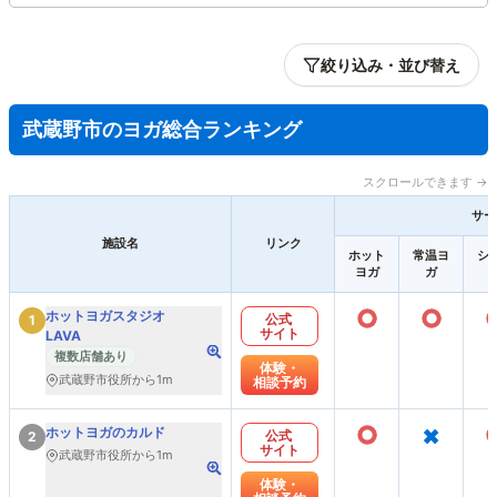
絞り込み・並び替え
武蔵野市のヨガ総合ランキング
スクロールできます →
サー
施設名
リンク
ホット
常温ヨ
シ
ヨガ
ガ
○
○
ホットヨガスタジオ
公式
1
サイト
LAVA
複数店舗あり
体験・
武蔵野市役所から1m
相談予約
○
×
ホットヨガのカルド
公式
2
サイト
武蔵野市役所から1m
体験・