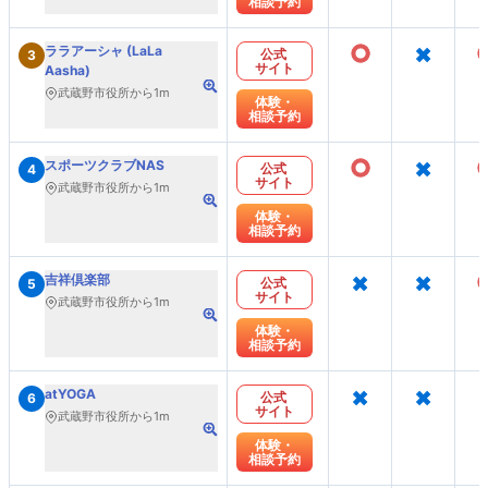
相談予約
○
×
ララアーシャ (LaLa
公式
3
サイト
Aasha)
武蔵野市役所から1m
体験・
相談予約
○
×
スポーツクラブNAS
公式
4
サイト
武蔵野市役所から1m
体験・
相談予約
×
×
吉祥倶楽部
公式
5
サイト
武蔵野市役所から1m
体験・
相談予約
×
×
atYOGA
公式
6
サイト
武蔵野市役所から1m
体験・
相談予約