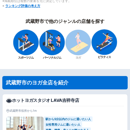
※掲載順位は複数の要素を元に決定しています。
※
ランキング評価の考え方
武蔵野市で他のジャンルの店舗を探す
ピラティス
スポーツジム
パーソナルジム
ヨガ
武蔵野市のヨガ全店を紹介
ホットヨガスタジオ LAVA吉祥寺店
武蔵野市役所から1m
駅から5分以内のジムに通いたい人
女性専用ジムに通いたい人
姿勢・腰痛・肩こりが気になる人