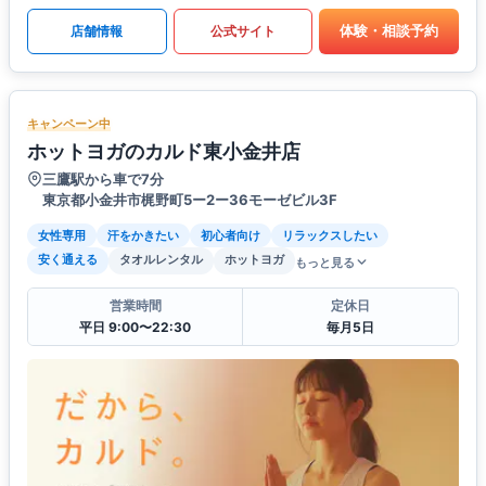
体験・相談予約
店舗情報
公式サイト
キャンペーン中
ホットヨガのカルド東小金井店
三鷹駅から車で7分
東京都小金井市梶野町5ー2ー36モーゼビル3F
女性専用
汗をかきたい
初心者向け
リラックスしたい
安く通える
タオルレンタル
ホットヨガ
もっと見る
営業時間
定休日
平日 9:00〜22:30
毎月5日