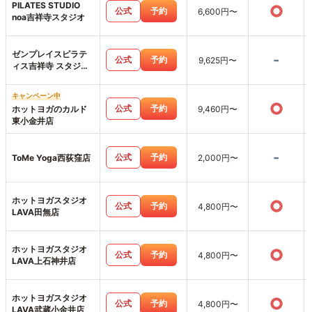
PILATES STUDIO
○
公式
予約
6,600円〜
noa吉祥寺スタジオ
ゼンプレイスピラテ
-
公式
予約
9,625円〜
ィス吉祥寺 スタジオ
店
キャンペーン中
○
公式
予約
ホットヨガのカルド
9,460円〜
東小金井店
-
公式
予約
ToMe Yoga西荻窪店
2,000円〜
ホットヨガスタジオ
○
公式
予約
4,800円〜
LAVA田無店
ホットヨガスタジオ
○
公式
予約
4,800円〜
LAVA上石神井店
ホットヨガスタジオ
○
公式
予約
4,800円〜
LAVA武蔵小金井店