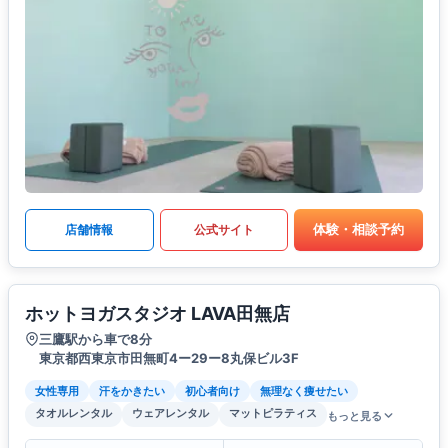
体験・相談予約
店舗情報
公式サイト
ホットヨガスタジオ LAVA田無店
三鷹駅から車で8分
東京都西東京市田無町4ー29ー8丸保ビル3F
女性専用
汗をかきたい
初心者向け
無理なく痩せたい
タオルレンタル
ウェアレンタル
マットピラティス
もっと見る