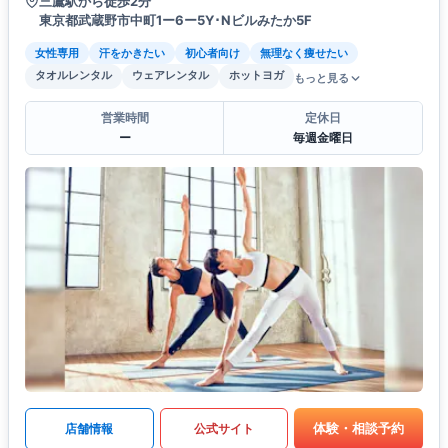
三鷹駅から徒歩2分
東京都武蔵野市中町1ー6ー5Y･Nビルみたか5F
女性専用
汗をかきたい
初心者向け
無理なく痩せたい
タオルレンタル
ウェアレンタル
ホットヨガ
もっと見る
営業時間
定休日
ー
毎週金曜日
体験・相談予約
店舗情報
公式サイト