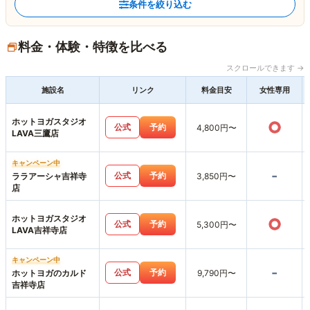
条件を絞り込む
料金・体験・特徴を比べる
スクロールできます →
施設名
リンク
料金目安
女性専用
ホットヨガスタジオ
○
公式
予約
4,800円〜
LAVA三鷹店
キャンペーン中
-
公式
予約
ララアーシャ吉祥寺
3,850円〜
店
ホットヨガスタジオ
○
公式
予約
5,300円〜
LAVA吉祥寺店
キャンペーン中
-
公式
予約
ホットヨガのカルド
9,790円〜
吉祥寺店