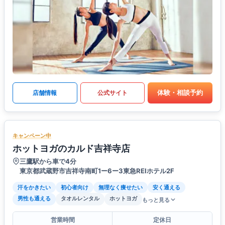
体験・相談予約
店舗情報
公式サイト
キャンペーン中
ホットヨガのカルド吉祥寺店
三鷹駅から車で4分
東京都武蔵野市吉祥寺南町1ー6ー3東急REIホテル2F
汗をかきたい
初心者向け
無理なく痩せたい
安く通える
男性も通える
タオルレンタル
ホットヨガ
もっと見る
営業時間
定休日