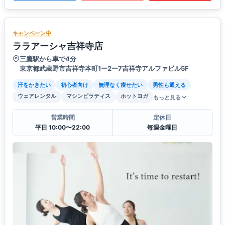
キャンペーン中
ララアーシャ吉祥寺店
三鷹駅から車で4分
東京都武蔵野市吉祥寺本町1ー2ー7吉祥寺アルファビル5F
汗をかきたい
初心者向け
無理なく痩せたい
男性も通える
ウェアレンタル
マシンピラティス
ホットヨガ
もっと見る
営業時間
定休日
平日 10:00〜22:00
毎週金曜日