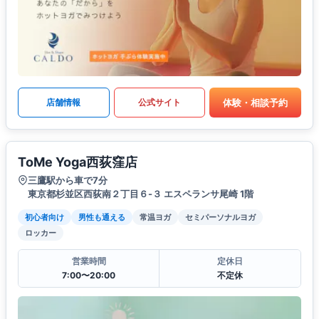
体験・相談予約
店舗情報
公式サイト
ToMe Yoga西荻窪店
三鷹駅から車で7分
東京都杉並区西荻南２丁目６-３ エスペランサ尾崎 1階
初心者向け
男性も通える
常温ヨガ
セミパーソナルヨガ
ロッカー
営業時間
定休日
7:00〜20:00
不定休