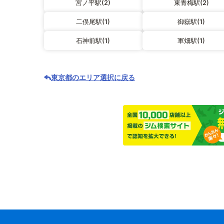
宮ノ平駅(2)
東青梅駅(2)
二俣尾駅(1)
御嶽駅(1)
石神前駅(1)
軍畑駅(1)
東京都のエリア選択に戻る