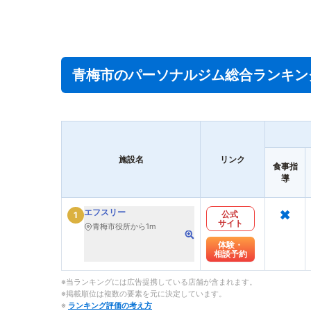
青梅市のパーソナルジム総合ランキン
施設名
リンク
食事指
導
×
エフスリー
公式
1
サイト
青梅市役所から1m
体験・
相談予約
※当ランキングには広告提携している店舗が含まれます。
※掲載順位は複数の要素を元に決定しています。
※
ランキング評価の考え方