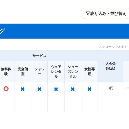
絞り込み・並び替え
グ
スクロールできます 
サービス
入会金
ウェア
シュー
(税込)
無料体
完全個
シャワ
女性専
レンタ
ズレン
験
室
ー
用
ル
タル
○
×
×
×
×
×
0円
ー