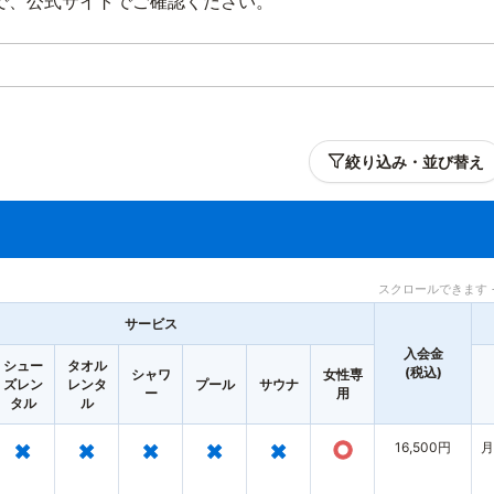
で、公式サイトでご確認ください。
絞り込み・並び替え
スクロールできます 
サービス
入会金
シュー
タオル
(税込)
シャワ
女性専
ズレン
レンタ
プール
サウナ
ー
用
タル
ル
×
×
×
×
×
○
16,500円
月