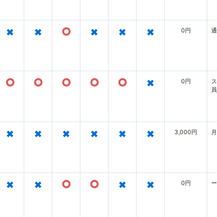
×
×
○
×
×
×
0円
通
○
○
○
○
○
×
0円
ス
員
×
×
×
×
×
×
3,000円
月
×
×
○
○
×
×
0円
ー