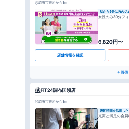
調布市役所から1m
駅から5分以内のジ
女性のみ30分フ
6,820円〜
店舗情報を確認
設備
FiT24調布国領店
調布市役所から1m
隙間時間を活用した
充実と満足の会員