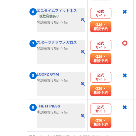
×
エニタイムフィットネス
公式
6
サイト
複数店舗あり
調布市役所から1m
体験・
相談予約
○
スポーツクラブメガロス
公式
7
サイト
調布市役所から1m
体験・
相談予約
×
LOOPZ GYM
公式
8
サイト
調布市役所から1m
体験・
相談予約
×
THE FITNESS
公式
9
サイト
調布市役所から1m
体験・
相談予約