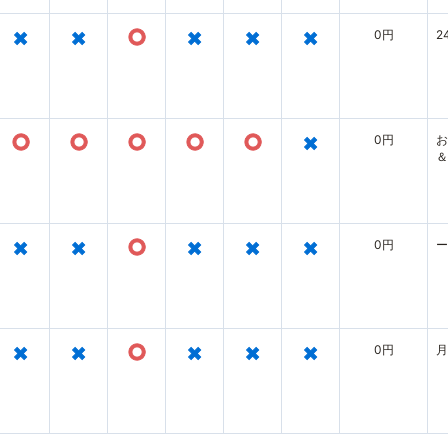
×
×
○
×
×
×
0円
2
○
○
○
○
○
×
0円
お
＆
×
×
○
×
×
×
0円
ー
×
×
○
×
×
×
0円
月