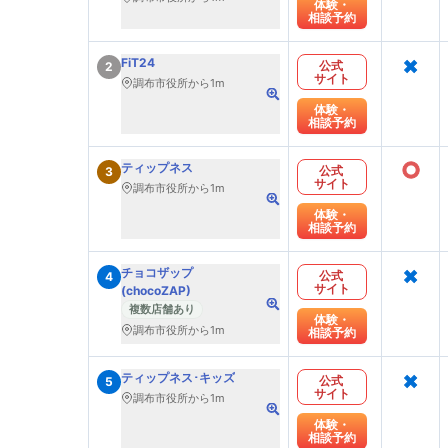
体験・
相談予約
×
FiT24
公式
2
サイト
調布市役所から1m
体験・
相談予約
○
ティップネス
公式
3
サイト
調布市役所から1m
体験・
相談予約
×
チョコザップ
公式
4
サイト
(chocoZAP)
複数店舗あり
体験・
調布市役所から1m
相談予約
×
ティップネス･キッズ
公式
5
サイト
調布市役所から1m
体験・
相談予約