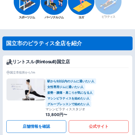
ピラティス
スポーツジム
パーソナルジム
ヨガ
国立市のピラティス全店を紹介
リントスル (Rintosull)国立店
国立市役所から1m
駅から5分以内のジムに通いたい人
女性専用ジムに通いたい人
姿勢・腰痛・肩こりが気になる人
マシンピラティスを始めたい人
グループレッスンで始めたい人
マシンピラティススタジオ
13,800円〜
店舗情報を確認
公式サイト