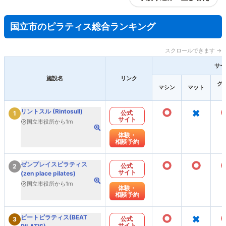
国立市のピラティス総合ランキング
スクロールできます →
サー
施設名
リンク
グ
マシン
マット
○
×
リントスル (Rintosull)
公式
1
サイト
国立市役所から1m
体験・
相談予約
○
○
ゼンプレイスピラティス
公式
2
サイト
(zen place pilates)
国立市役所から1m
体験・
相談予約
○
×
ビートピラティス(BEAT
公式
3
サイト