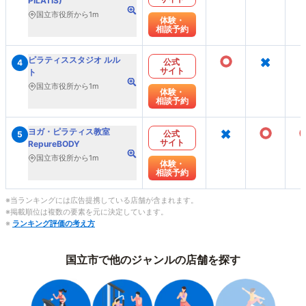
PILATIS)
国立市役所から1m
体験・
相談予約
○
×
ピラティススタジオ ルル
公式
4
サイト
ト
国立市役所から1m
体験・
相談予約
×
○
ヨガ・ピラティス教室
公式
5
サイト
RepureBODY
国立市役所から1m
体験・
相談予約
※当ランキングには広告提携している店舗が含まれます。
※掲載順位は複数の要素を元に決定しています。
※
ランキング評価の考え方
国立市で他のジャンルの店舗を探す