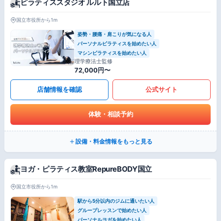
ピラティススタジオ ルルト国立店
国立市役所から1m
姿勢・腰痛・肩こりが気になる人
パーソナルピラティスを始めたい人
マシンピラティスを始めたい人
理学療法士監修
72,000円〜
店舗情報を確認
公式サイト
体験・相談予約
設備・料金情報をもっと見る
ヨガ・ピラティス教室RepureBODY国立
国立市役所から1m
駅から5分以内のジムに通いたい人
グループレッスンで始めたい人
パーソナルヨガを始めたい人