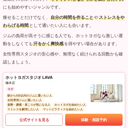
にも始めやすいジャンルです。
痩せることだけでなく、
自分の時間を作ること
や
ストレスをや
わらげる時間
として通いたい人にも合います。
ジムの負荷が高そうに感じる人でも、ホットヨガなら激しい運
動をしなくても
汗をかく爽快感
を得やすい場合があります。
女性専用スタジオの安心感や、無理なく続けられる回数かも確
認しましょう。
ホットヨガスタジオ LAVA
橋本店
ヨガ
駅から5分以内のジムに通いたい人
女性専用ジムに通いたい人
姿勢・腰痛・肩こりが気になる人
ホットヨガを始めたい人
ストレスを解消したい人
マットピラティスを始めたい人
公式サイトを見る
体験・相談予約