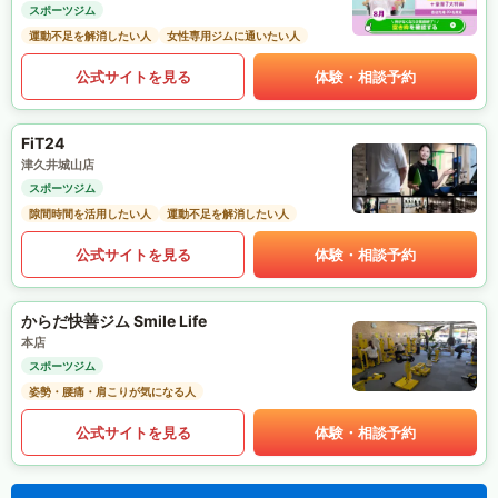
スポーツジム
運動不足を解消したい人
女性専用ジムに通いたい人
公式サイトを見る
体験・相談予約
FiT24
津久井城山店
スポーツジム
隙間時間を活用したい人
運動不足を解消したい人
公式サイトを見る
体験・相談予約
からだ快善ジム Smile Life
本店
スポーツジム
姿勢・腰痛・肩こりが気になる人
公式サイトを見る
体験・相談予約