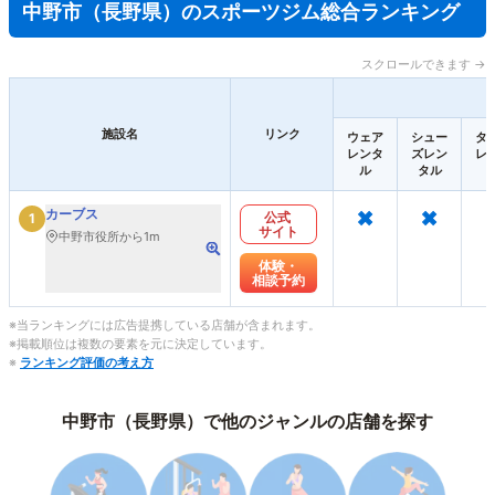
中野市（長野県）のスポーツジム総合ランキング
スクロールできます →
施設名
リンク
ウェア
シュー
タ
レンタ
ズレン
レ
ル
タル
×
×
カーブス
公式
1
サイト
中野市役所から1m
体験・
相談予約
※当ランキングには広告提携している店舗が含まれます。
※掲載順位は複数の要素を元に決定しています。
※
ランキング評価の考え方
中野市（長野県）で他のジャンルの店舗を探す