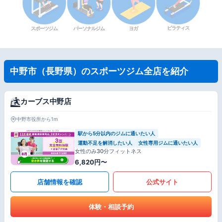
ピラティス
スポーツジム
パーソナルジム
ヨガ
中野市（長野県）のスポーツジム全店を紹介
カーブス中野店
中野市役所から1m
駅から5分以内のジムに通いたい人
運動不足を解消したい人
女性専用ジムに通いたい人
女性のみ30分フィットネス
6,820円〜
店舗情報を確認
公式サイト
体験・相談予約