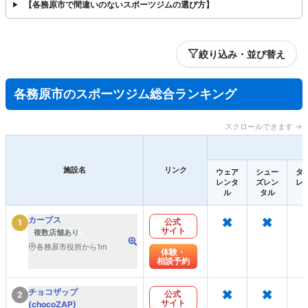
【各務原市で間違いのないスポーツジムの選び方】
絞り込み・並び替え
各務原市のスポーツジム総合ランキング
スクロールできます →
施設名
リンク
ウェア
シュー
タ
レンタ
ズレン
レ
ル
タル
×
×
カーブス
公式
1
サイト
複数店舗あり
各務原市役所から1m
体験・
相談予約
×
×
チョコザップ
公式
2
サイト
(chocoZAP)