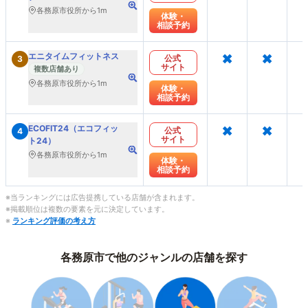
各務原市役所から1m
体験・
相談予約
×
×
エニタイムフィットネス
公式
3
サイト
複数店舗あり
各務原市役所から1m
体験・
相談予約
×
×
ECOFIT24（エコフィッ
公式
4
サイト
ト24）
各務原市役所から1m
体験・
相談予約
※当ランキングには広告提携している店舗が含まれます。
※掲載順位は複数の要素を元に決定しています。
※
ランキング評価の考え方
各務原市で他のジャンルの店舗を探す