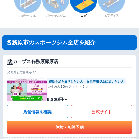
ピラティス
スポーツジム
パーソナルジム
ヨガ
各務原市のスポーツジム全店を紹介
カーブス各務原蘇原店
各務原市役所から1m
運動不足を解消したい人
女性専用ジムに通いたい人
女性のみ30分フィットネス
6,820円〜
店舗情報を確認
公式サイト
体験・相談予約