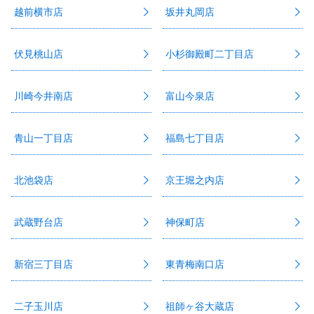
越前横市店
坂井丸岡店
伏見桃山店
小杉御殿町二丁目店
川崎今井南店
富山今泉店
青山一丁目店
福島七丁目店
北池袋店
京王堀之内店
武蔵野台店
神保町店
新宿三丁目店
東青梅南口店
二子玉川店
祖師ヶ谷大蔵店