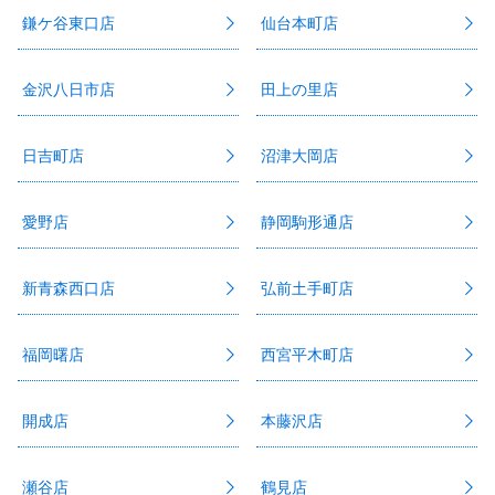
鎌ケ谷東口店
仙台本町店
金沢八日市店
田上の里店
日吉町店
沼津大岡店
愛野店
静岡駒形通店
新青森西口店
弘前土手町店
福岡曙店
西宮平木町店
開成店
本藤沢店
瀬谷店
鶴見店