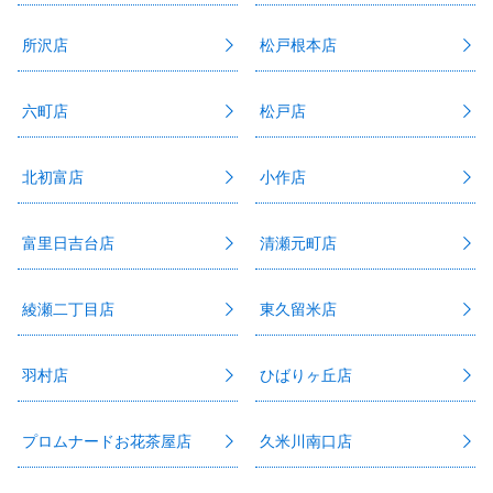
所沢店
松戸根本店
六町店
松戸店
北初富店
小作店
富里日吉台店
清瀬元町店
綾瀬二丁目店
東久留米店
羽村店
ひばりヶ丘店
プロムナードお花茶屋店
久米川南口店