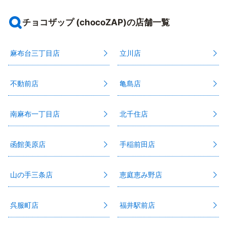
チョコザップ (chocoZAP)の店舗一覧
麻布台三丁目店
立川店
不動前店
亀島店
南麻布一丁目店
北千住店
函館美原店
手稲前田店
山の手三条店
恵庭恵み野店
呉服町店
福井駅前店