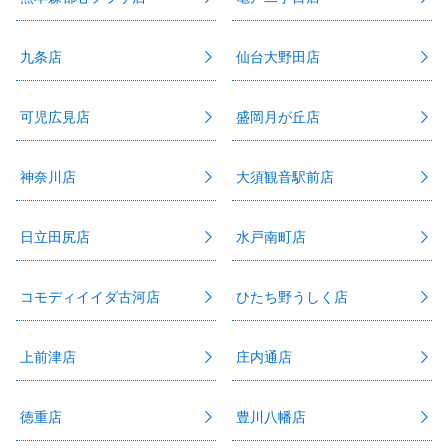
九条店
仙台大野田店
可児広見店
盛岡月が丘店
神奈川店
大須観音駅前店
日立田尻店
水戸南町店
コモディイイダ古河店
ひたち野うしく店
上前津店
庄内通店
徳重店
豊川八幡店