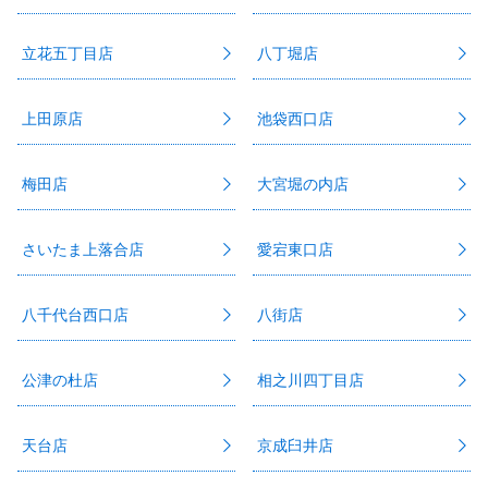
立花五丁目店
八丁堀店
上田原店
池袋西口店
梅田店
大宮堀の内店
さいたま上落合店
愛宕東口店
八千代台西口店
八街店
公津の杜店
相之川四丁目店
天台店
京成臼井店