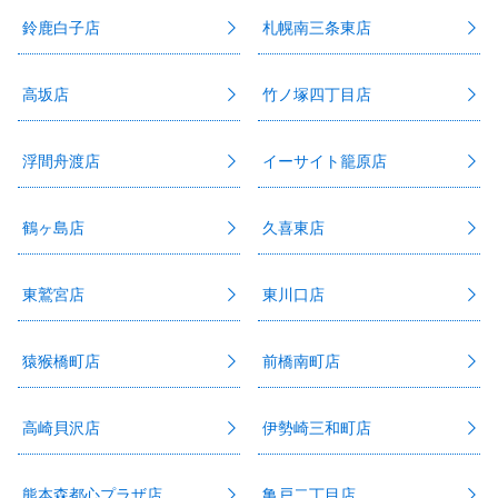
鈴鹿白子店
札幌南三条東店
高坂店
竹ノ塚四丁目店
浮間舟渡店
イーサイト籠原店
鶴ヶ島店
久喜東店
東鷲宮店
東川口店
猿猴橋町店
前橋南町店
高崎貝沢店
伊勢崎三和町店
熊本森都心プラザ店
亀戸二丁目店