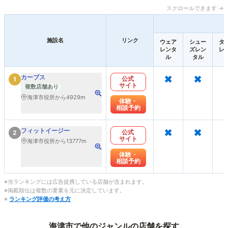
スクロールできます →
施設名
リンク
ウェア
シュー
タ
レンタ
ズレン
レ
ル
タル
×
×
カーブス
公式
1
サイト
複数店舗あり
海津市役所から4929m
体験・
相談予約
×
×
フィットイージー
公式
2
サイト
海津市役所から13777m
体験・
相談予約
※当ランキングには広告提携している店舗が含まれます。
※掲載順位は複数の要素を元に決定しています。
※
ランキング評価の考え方
海津市で他のジャンルの店舗を探す