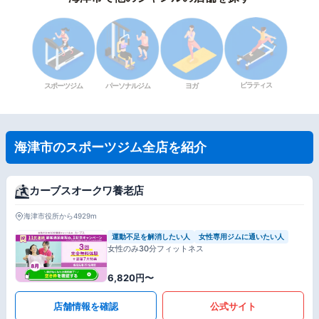
ピラティス
スポーツジム
パーソナルジム
ヨガ
海津市のスポーツジム全店を紹介
カーブスオークワ養老店
海津市役所から4929m
運動不足を解消したい人
女性専用ジムに通いたい人
女性のみ30分フィットネス
6,820円〜
店舗情報を確認
公式サイト