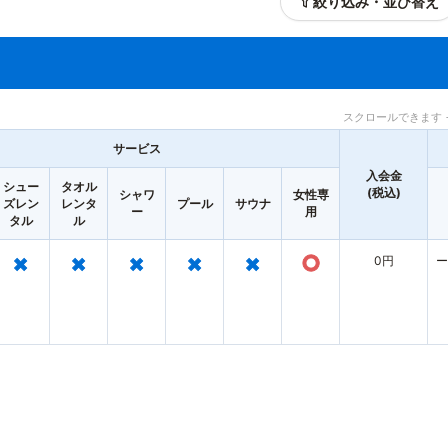
絞り込み・並び替え
スクロールできます 
サービス
入会金
シュー
タオル
(税込)
シャワ
女性専
ズレン
レンタ
プール
サウナ
ー
用
タル
ル
×
×
×
×
×
○
0円
ー