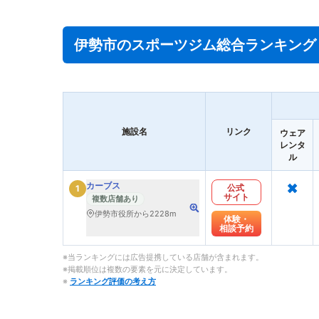
伊勢市のスポーツジム総合ランキング
施設名
リンク
ウェア
レンタ
ル
×
カーブス
公式
1
サイト
複数店舗あり
伊勢市役所から2228m
体験・
相談予約
※当ランキングには広告提携している店舗が含まれます。
※掲載順位は複数の要素を元に決定しています。
※
ランキング評価の考え方