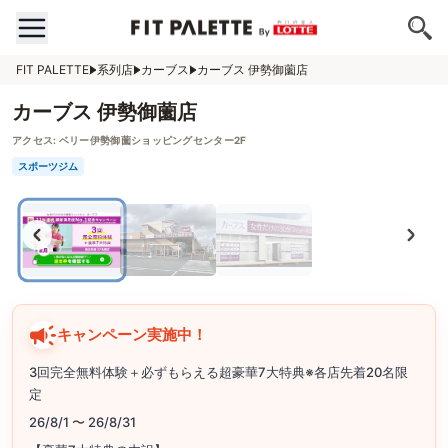
FIT PALETTE
系列店
カーブス
カーブス 伊勢御薗店
カーブス 伊勢御薗店
アクセス:
ベリー伊勢御薗ショッピングセンター2F
スポーツジム
キャンペーン実施中！
3回完全無料体験＋必ずもらえる超豪華7大特典※各店先着20名限
定
26/8/1 〜 26/8/31