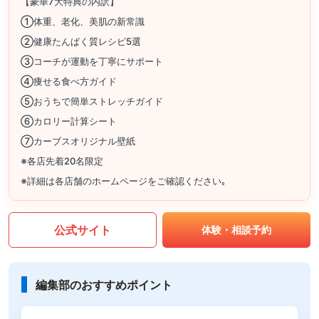
【豪華7大特典の内訳】
①体重、老化、美肌の新常識
②健康たんぱく質レシピ5選
③コーチが運動を丁寧にサポート
④痩せる食べ方ガイド
⑤おうちで簡単ストレッチガイド
⑥カロリー計算シート
⑦カーブスオリジナル壁紙
※各店先着20名限定
※詳細は各店舗のホームページをご確認ください｡
公式サイト
体験・相談予約
編集部のおすすめポイント