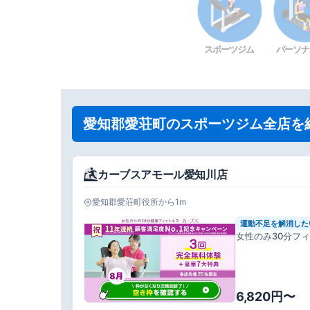
スポーツジム
パーソナ
愛知郡愛荘町のスポーツジム全店を
カーブスアモール愛知川店
愛知郡愛荘町役所から1m
運動不足を解消した
女性のみ30分フ
6,820円〜