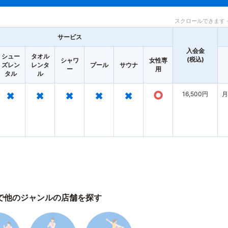
スクロールできます 
サービス
入会金
シュー
タオル
(税込)
シャワ
女性専
ズレン
レンタ
プール
サウナ
ー
用
タル
ル
×
×
×
×
×
○
16,500円
月
で他のジャンルの店舗を探す