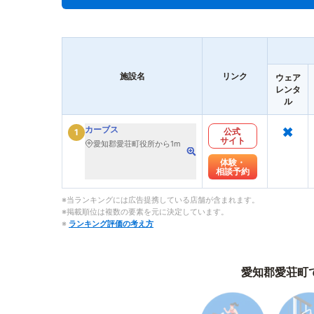
施設名
リンク
ウェア
レンタ
ル
×
カーブス
公式
1
サイト
愛知郡愛荘町役所から1m
体験・
相談予約
※当ランキングには広告提携している店舗が含まれます。
※掲載順位は複数の要素を元に決定しています。
※
ランキング評価の考え方
愛知郡愛荘町