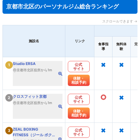
京都市北区のパーソナルジム総合ランキング
スクロールできます →
施設名
リンク
食事指
無料体
完
導
験
×
×
Studio ERSA
公式
1
サイト
京都市北区役所から1m
体験・
相談予約
○
×
クロスフィット京都
公式
2
サイト
京都市北区役所から1m
体験・
相談予約
×
×
ZEAL BOXING
公式
3
サイト
FITNESS（ジール ボクシ