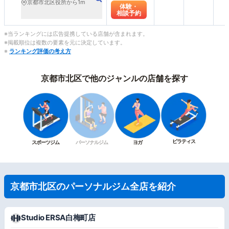
ング フィットネス）
京都市北区役所から1m
体験・
相談予約
※当ランキングには広告提携している店舗が含まれます。
※掲載順位は複数の要素を元に決定しています。
※
ランキング評価の考え方
京都市北区で他のジャンルの店舗を探す
ピラティス
スポーツジム
パーソナルジム
ヨガ
京都市北区のパーソナルジム全店を紹介
Studio ERSA白梅町店