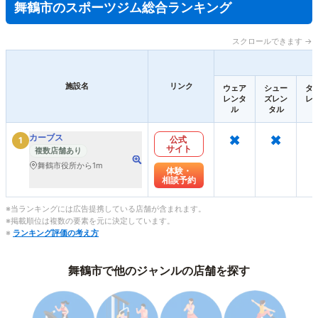
舞鶴市のスポーツジム総合ランキング
スクロールできます →
施設名
リンク
ウェア
シュー
タ
レンタ
ズレン
レ
ル
タル
×
×
カーブス
公式
1
サイト
複数店舗あり
舞鶴市役所から1m
体験・
相談予約
※当ランキングには広告提携している店舗が含まれます。
※掲載順位は複数の要素を元に決定しています。
※
ランキング評価の考え方
舞鶴市で他のジャンルの店舗を探す