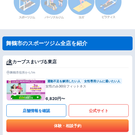
ピラティス
スポーツジム
パーソナルジム
ヨガ
舞鶴市のスポーツジム全店を紹介
カーブスまいづる東店
舞鶴市役所から1m
運動不足を解消したい人
女性専用ジムに通いたい人
女性のみ30分フィットネス
6,820円〜
店舗情報を確認
公式サイト
体験・相談予約