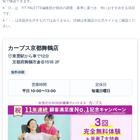
覧で確認できます。
※「○」は、FIT PALETTE編集部が独自の調査・基準に基づき、特におすすめする項目
です。
※「－」は未提供を示すものではありません。詳細は各施設の公式サイトをご確認くだ
さい。
カーブス京都舞鶴店
東雲駅から車で12分
京都府舞鶴市倉谷1518 2F
無料体験
営業時間
定休日
平日 10:00〜13:00
毎週日曜日