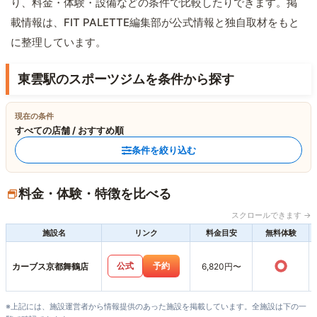
り、料金・体験・設備などの条件で比較したりできます。掲
載情報は、FIT PALETTE編集部が公式情報と独自取材をもと
に整理しています。
東雲駅のスポーツジムを条件から探す
現在の条件
すべての店舗 / おすすめ順
条件を絞り込む
料金・体験・特徴を比べる
スクロールできます →
施設名
リンク
料金目安
無料体験
○
公式
予約
カーブス京都舞鶴店
6,820円〜
※上記には、施設運営者から情報提供のあった施設を掲載しています。全施設は下の一