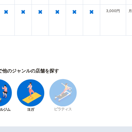
×
×
×
×
×
×
3,000円
月
で他のジャンルの店舗を探す
ピラティス
ルジム
ヨガ