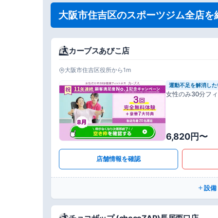
大阪市住吉区のスポーツジム全店を
カーブスあびこ店
大阪市住吉区役所から1m
運動不足を解消した
女性のみ30分フ
6,820円〜
店舗情報を確認
設備
チョコザップ (chocoZAP)長居西口店