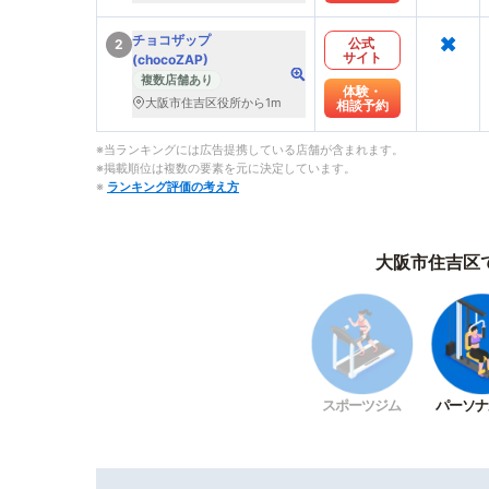
×
チョコザップ
公式
2
サイト
(chocoZAP)
複数店舗あり
体験・
大阪市住吉区役所から1m
相談予約
※当ランキングには広告提携している店舗が含まれます。
※掲載順位は複数の要素を元に決定しています。
※
ランキング評価の考え方
大阪市住吉区
スポーツジム
パーソナ