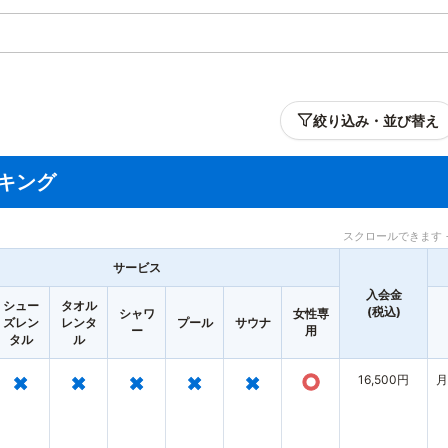
絞り込み・並び替え
キング
スクロールできます 
サービス
入会金
シュー
タオル
(税込)
シャワ
女性専
ズレン
レンタ
プール
サウナ
ー
用
タル
ル
×
×
×
×
×
○
16,500円
月