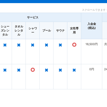
スクロールできます 
サービス
入会金
シュー
タオル
(税込)
シャワ
女性専
ズレン
レンタ
プール
サウナ
ー
用
タル
ル
×
×
×
×
×
○
16,500円
月
×
×
○
×
×
×
0円
2