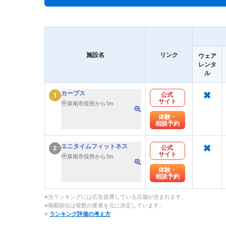
施設名
リンク
ウェア
レンタ
ル
×
カーブス
公式
1
サイト
泉南市役所から1m
体験・
相談予約
×
エニタイムフィットネス
公式
2
サイト
泉南市役所から1m
体験・
相談予約
※当ランキングには広告提携している店舗が含まれます。
※掲載順位は複数の要素を元に決定しています。
※
ランキング評価の考え方