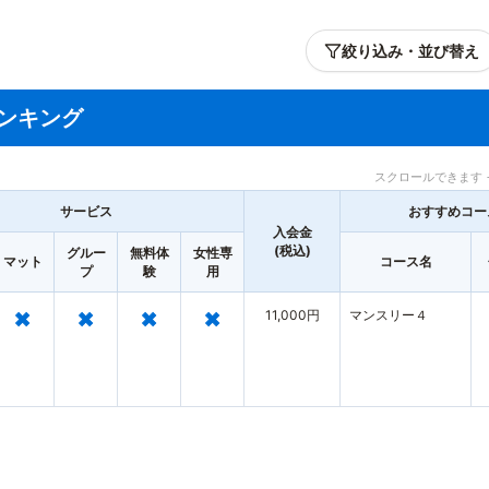
絞り込み・並び替え
ンキング
スクロールできます 
サービス
おすすめコー
入会金
(税込)
グルー
無料体
女性専
マット
コース名
プ
験
用
×
×
×
×
11,000円
マンスリー４