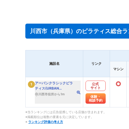
川西市（兵庫県）のピラティス総合ラ
施設名
リンク
マシン
○
アーバンクラシックピラ
公式
1
サイト
ティス(URBAN
CLASSIC PILATES)
川西市役所から1m
体験・
相談予約
※当ランキングには広告提携している店舗が含まれます。
※掲載順位は複数の要素を元に決定しています。
※
ランキング評価の考え方