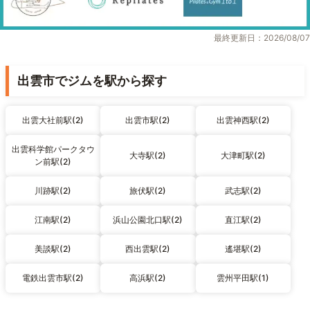
最終更新日：2026/08/07
出雲市でジムを駅から探す
出雲大社前駅(2)
出雲市駅(2)
出雲神西駅(2)
出雲科学館パークタウ
大寺駅(2)
大津町駅(2)
ン前駅(2)
川跡駅(2)
旅伏駅(2)
武志駅(2)
江南駅(2)
浜山公園北口駅(2)
直江駅(2)
美談駅(2)
西出雲駅(2)
遙堪駅(2)
電鉄出雲市駅(2)
高浜駅(2)
雲州平田駅(1)