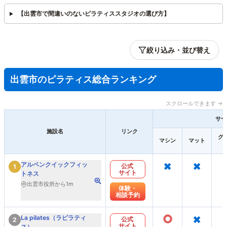
【出雲市で間違いのないピラティススタジオの選び方】
絞り込み・並び替え
出雲市のピラティス総合ランキング
スクロールできます →
サー
施設名
リンク
グ
マシン
マット
×
×
アルペンクイックフィッ
公式
1
サイト
トネス
出雲市役所から1m
体験・
相談予約
○
×
La pilates（ラピラティ
公式
2
サイト
ス）