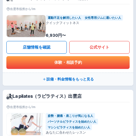
出雲市役所から1m
運動不足を解消したい人
女性専用ジムに通いたい人
クイックフィットネス
6,930円〜
店舗情報を確認
公式サイト
体験・相談予約
設備・料金情報をもっと見る
La pilates（ラピラティス）出雲店
出雲市役所から1m
姿勢・腰痛・肩こりが気になる人
パーソナルピラティスを始めたい人
マシンピラティスを始めたい人
あなたに合わせたレッスン