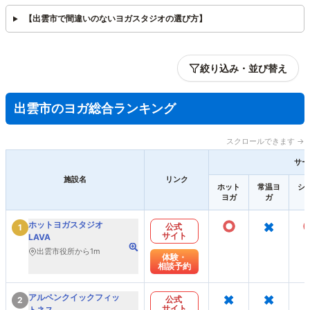
【出雲市で間違いのないヨガスタジオの選び方】
絞り込み・並び替え
出雲市のヨガ総合ランキング
スクロールできます →
サー
施設名
リンク
ホット
常温ヨ
シ
ヨガ
ガ
○
×
ホットヨガスタジオ
公式
1
サイト
LAVA
出雲市役所から1m
体験・
相談予約
×
×
アルペンクイックフィッ
公式
2
サイト
トネス