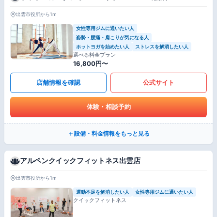
出雲市役所から1m
女性専用ジムに通いたい人
姿勢・腰痛・肩こりが気になる人
ホットヨガを始めたい人
ストレスを解消したい人
選べる料金プラン
16,800円〜
店舗情報を確認
公式サイト
体験・相談予約
設備・料金情報をもっと見る
アルペンクイックフィットネス出雲店
出雲市役所から1m
運動不足を解消したい人
女性専用ジムに通いたい人
クイックフィットネス