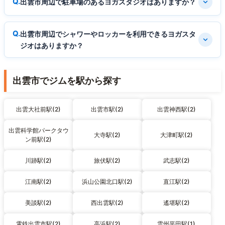
出雲市周辺で駐車場のあるヨガスタジオはありますか？
出雲市周辺でシャワーやロッカーを利用できるヨガスタ
ジオはありますか？
出雲市でジムを駅から探す
出雲大社前駅(2)
出雲市駅(2)
出雲神西駅(2)
出雲科学館パークタウ
大寺駅(2)
大津町駅(2)
ン前駅(2)
川跡駅(2)
旅伏駅(2)
武志駅(2)
江南駅(2)
浜山公園北口駅(2)
直江駅(2)
美談駅(2)
西出雲駅(2)
遙堪駅(2)
電鉄出雲市駅(2)
高浜駅(2)
雲州平田駅(1)