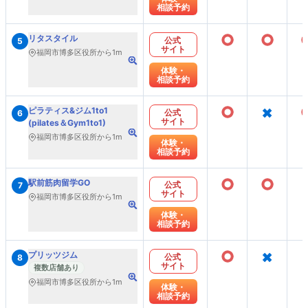
相談予約
○
○
リタスタイル
公式
5
サイト
福岡市博多区役所から1m
体験・
相談予約
○
×
ピラティス&ジム1to1
公式
6
サイト
(pilates＆Gym1to1)
福岡市博多区役所から1m
体験・
相談予約
○
○
駅前筋肉留学GO
公式
7
サイト
福岡市博多区役所から1m
体験・
相談予約
○
×
プリッツジム
公式
8
サイト
複数店舗あり
福岡市博多区役所から1m
体験・
相談予約