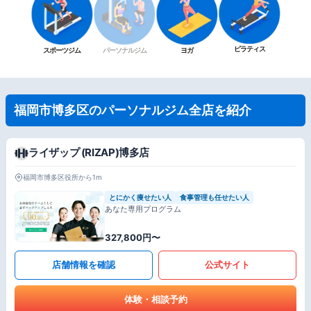
ピラティス
スポーツジム
パーソナルジム
ヨガ
福岡市博多区のパーソナルジム全店を紹介
ライザップ (RIZAP)博多店
福岡市博多区役所から1m
とにかく痩せたい人
食事管理も任せたい人
あなた専用プログラム
327,800円〜
店舗情報を確認
公式サイト
体験・相談予約