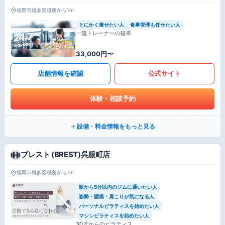
福岡市博多区役所から1m
とにかく痩せたい人
食事管理も任せたい人
一流トレーナーの指導
33,000円〜
店舗情報を確認
公式サイト
体験・相談予約
設備・料金情報をもっと見る
ブレスト (BREST)呉服町店
福岡市博多区役所から1m
駅から5分以内のジムに通いたい人
姿勢・腰痛・肩こりが気になる人
パーソナルピラティスを始めたい人
マシンピラティスを始めたい人
30才からのピラティス