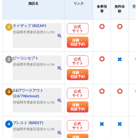
施設名
リンク
食事指
無料体
完
導
験
○
○
ライザップ (RIZAP)
公式
1
サイト
福岡市博多区役所から1m
体験・
相談予約
○
×
ビーコンセプト
公式
2
サイト
福岡市博多区役所から1m
体験・
相談予約
○
○
24/7ワークアウト
公式
3
サイト
(24/7Workout)
福岡市博多区役所から1m
体験・
相談予約
×
×
ブレスト (BREST)
公式
4
サイト
福岡市博多区役所から1m
体験・