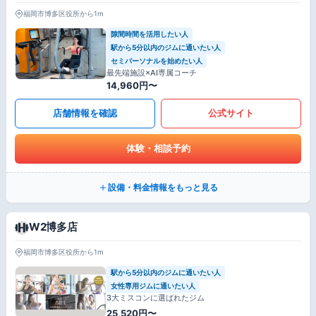
福岡市博多区役所から1m
隙間時間を活用したい人
駅から5分以内のジムに通いたい人
セミパーソナルを始めたい人
最先端施設×AI専属コーチ
14,960円〜
店舗情報を確認
公式サイト
体験・相談予約
設備・料金情報をもっと見る
W2博多店
福岡市博多区役所から1m
駅から5分以内のジムに通いたい人
女性専用ジムに通いたい人
3大ミスコンに選ばれたジム
25,520円〜