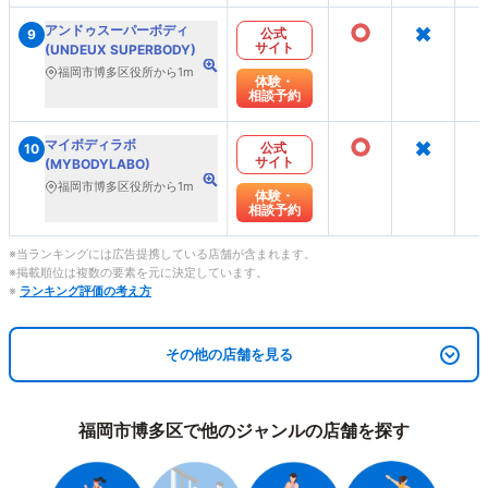
○
×
アンドゥスーパーボディ
公式
9
サイト
(UNDEUX SUPERBODY)
福岡市博多区役所から1m
体験・
相談予約
○
×
マイボディラボ
公式
10
サイト
(MYBODYLABO)
福岡市博多区役所から1m
体験・
相談予約
※当ランキングには広告提携している店舗が含まれます。
※掲載順位は複数の要素を元に決定しています。
※
ランキング評価の考え方
その他の店舗を見る
福岡市博多区で他のジャンルの店舗を探す