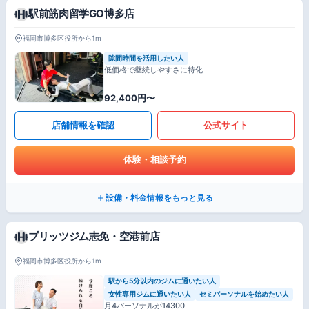
駅前筋肉留学GO博多店
福岡市博多区役所から1m
隙間時間を活用したい人
低価格で継続しやすさに特化
92,400円〜
店舗情報を確認
公式サイト
体験・相談予約
設備・料金情報をもっと見る
プリッツジム志免・空港前店
福岡市博多区役所から1m
駅から5分以内のジムに通いたい人
女性専用ジムに通いたい人
セミパーソナルを始めたい人
月4パーソナルが14300