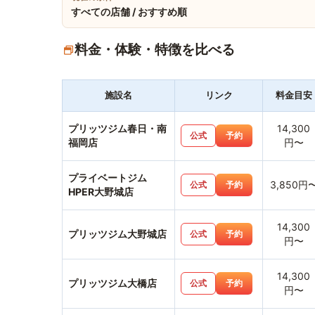
すべての店舗 / おすすめ順
料金・体験・特徴を比べる
施設名
リンク
料金目安
プリッツジム春日・南
14,300
公式
予約
福岡店
円〜
プライベートジム
3,850円
公式
予約
HPER大野城店
14,300
プリッツジム大野城店
公式
予約
円〜
14,300
プリッツジム大橋店
公式
予約
円〜