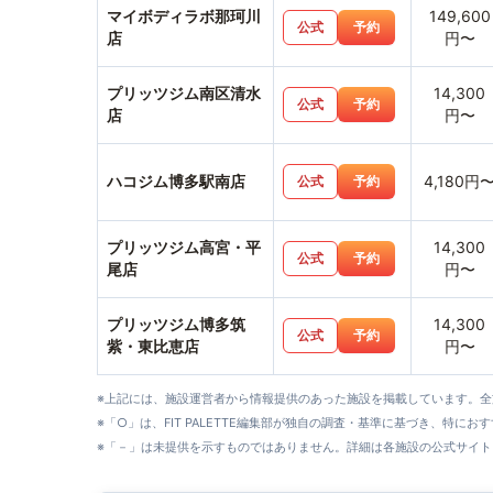
マイボディラボ那珂川
149,600
公式
予約
店
円〜
プリッツジム南区清水
14,300
公式
予約
店
円〜
ハコジム博多駅南店
4,180円
公式
予約
プリッツジム高宮・平
14,300
公式
予約
尾店
円〜
プリッツジム博多筑
14,300
公式
予約
紫・東比恵店
円〜
※上記には、施設運営者から情報提供のあった施設を掲載しています。
※「○」は、FIT PALETTE編集部が独自の調査・基準に基づき、特にお
※「－」は未提供を示すものではありません。詳細は各施設の公式サイト