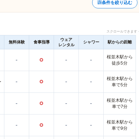
条件を絞り込む
スクロールできます 
ウェア
無料体験
食事指導
シャワー
駅からの距離
レンタル
桜並木駅から
-
○
-
-
徒歩5分
桜並木駅から
〜
-
○
-
-
車で5分
桜並木駅から
-
○
-
-
車で7分
桜並木駅から
-
○
-
-
車で9分