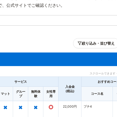
で、公式サイトでご確認ください。
絞り込み・並び替え
スクロールできます 
サービス
おすすめコー
入会金
(税込)
グルー
無料体
女性専
マット
コース名
プ
験
用
×
×
×
○
22,000円
プチ4