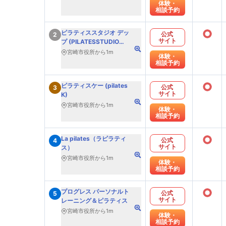
体験・
相談予約
○
ピラティススタジオ デッ
公式
2
サイト
プ (PILATESSTUDIO
DEP)
宮崎市役所から1m
体験・
相談予約
○
ピラティスケー (pilates
公式
3
サイト
K)
宮崎市役所から1m
体験・
相談予約
○
La pilates（ラピラティ
公式
4
サイト
ス）
宮崎市役所から1m
体験・
相談予約
○
プログレス パーソナルト
公式
5
サイト
レーニング＆ピラティス
宮崎市役所から1m
体験・
相談予約