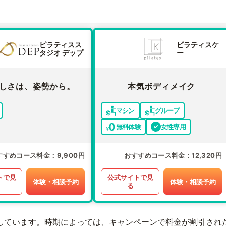
ピラティスス
ピラティスケ
タジオ デップ
ー
しさは、姿勢から。
本気ボディメイク
マシン
グループ
無料体験
女性専用
すすめコース料金
9,900円
おすすめコース料金
12,320円
トで見
公式サイトで見
体験・相談予約
体験・相談予約
る
しています。時期によっては、キャンペーンで料金が割引され