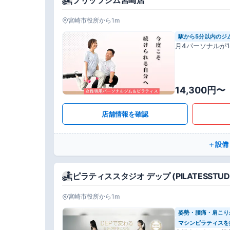
宮崎市役所から1m
駅から5分以内のジ
月4パーソナルが14
14,300円〜
店舗情報を確認
設備
ピラティススタジオ デップ (PILATESSTUD
宮崎市役所から1m
姿勢・腰痛・肩こり
マシンピラティスを