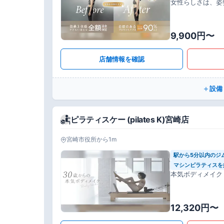
女性らしさは、姿
9,900円〜
店舗情報を確認
設備
ピラティスケー (pilates K)宮崎店
宮崎市役所から1m
駅から5分以内のジ
マシンピラティスを
本気ボディメイク
12,320円〜