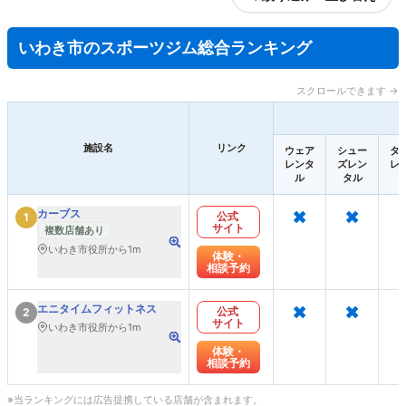
いわき市のスポーツジム総合ランキング
スクロールできます →
施設名
リンク
ウェア
シュー
タ
レンタ
ズレン
レ
ル
タル
×
×
カーブス
公式
1
サイト
複数店舗あり
いわき市役所から1m
体験・
相談予約
×
×
エニタイムフィットネス
公式
2
サイト
いわき市役所から1m
体験・
相談予約
※当ランキングには広告提携している店舗が含まれます。