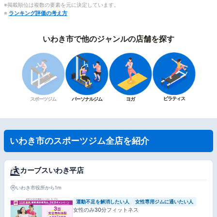
※掲載順位は複数の要素を元に決定しています。
※
ランキング評価の考え方
いわき市で他のジャンルの店舗を探す
ピラティス
スポーツジム
パーソナルジム
ヨガ
いわき市のスポーツジム全店を紹介
カーブスいわき平店
いわき市役所から1m
運動不足を解消したい人
女性専用ジムに通いたい人
女性のみ30分フィットネス