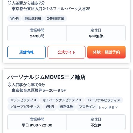
入谷駅から徒歩7分
東京都台東区入谷2-1-3フィル･パーク入谷2F
Wi-Fi
他店舗利用
24時間営業
営業時間
定休日
24:00間
年中無休
体験・相談予約
店舗情報
公式サイト
パーソナルジムMOVES三ノ輪店
入谷駅から車で3分
東京都台東区根岸5ー20ー9 5F
マシンピラティス
セミパーソナルピラティス
パーソナルピラティス
グループピラティス
Wi-Fi
無料体験
プロテイン
もっと見る
営業時間
定休日
平日 8:00〜22:00
不定休