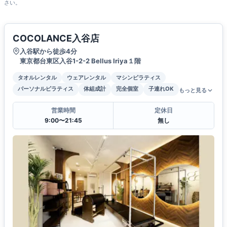
さい。
COCOLANCE入谷店
入谷駅から徒歩4分
東京都台東区入谷1-2-2 Bellus Iriya１階
タオルレンタル
ウェアレンタル
マシンピラティス
パーソナルピラティス
体組成計
完全個室
子連れOK
もっと見る
営業時間
定休日
9:00〜21:45
無し