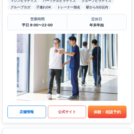
マシンピラティス
パーソナルピラティス
グループピラティス
グループヨガ
子連れOK
トレーナー指名
駅から5分以内
営業時間
定休日
平日 9:00〜22:00
年末年始
体験・相談予約
店舗情報
公式サイト