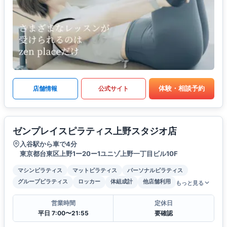
体験・相談予約
店舗情報
公式サイト
ゼンプレイスピラティス上野スタジオ店
入谷駅から車で4分
東京都台東区上野1ー20ー1ユニゾ上野一丁目ビル10F
マシンピラティス
マットピラティス
パーソナルピラティス
グループピラティス
ロッカー
体組成計
他店舗利用
もっと見る
営業時間
定休日
平日 7:00〜21:55
要確認