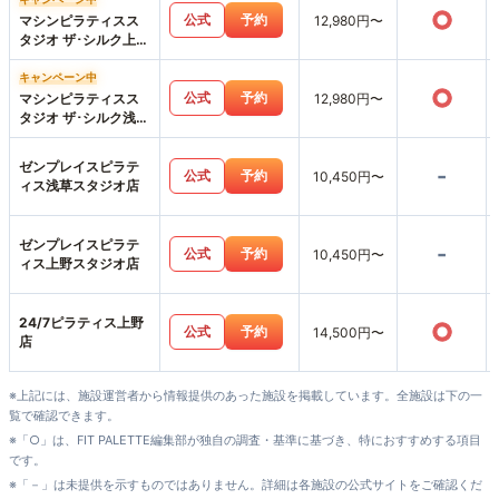
○
公式
予約
マシンピラティスス
12,980円〜
タジオ ザ･シルク上野
店
キャンペーン中
○
公式
予約
マシンピラティスス
12,980円〜
タジオ ザ･シルク浅草
店
ゼンプレイスピラテ
-
公式
予約
10,450円〜
ィス浅草スタジオ店
ゼンプレイスピラテ
-
公式
予約
10,450円〜
ィス上野スタジオ店
24/7ピラティス上野
○
公式
予約
14,500円〜
店
※上記には、施設運営者から情報提供のあった施設を掲載しています。全施設は下の一
覧で確認できます。
※「○」は、FIT PALETTE編集部が独自の調査・基準に基づき、特におすすめする項目
です。
※「－」は未提供を示すものではありません。詳細は各施設の公式サイトをご確認くだ