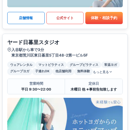
体験・相談予約
店舗情報
公式サイト
ヤード日暮里スタジオ
入谷駅から車で3分
東京都荒川区東日暮里5丁目48-2第一ビル5F
ウェアレンタル
マットピラティス
グループピラティス
常温ヨガ
グループヨガ
子連れOK
他店舗利用
無料体験
もっと見る
営業時間
定休日
平日 9:30〜22:00
木曜日 他 ※事前告知致します