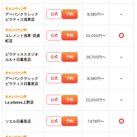
キャンペーン中
-
公式
予約
アーバンクラシック
8,580円〜
ピラティス浅草店
キャンペーン中
○
公式
予約
エレメント浅草･田原
20,000円〜
町店
ピラティススタジオ
-
公式
予約
29,700円〜
ルルト日暮里店
キャンペーン中
-
公式
予約
アーバンクラシック
8,580円〜
ピラティス日暮里店
キャンペーン中
-
公式
予約
22,000円〜
La pilates上野店
○
公式
予約
ソエル日暮里店
7,678円〜
キャンペーン中