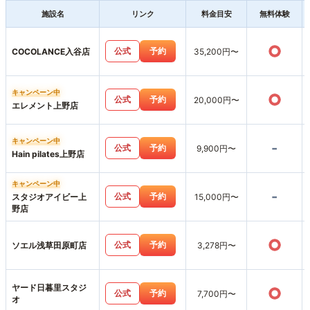
施設名
リンク
料金目安
無料体験
○
公式
予約
COCOLANCE入谷店
35,200円〜
キャンペーン中
○
公式
予約
20,000円〜
エレメント上野店
キャンペーン中
-
公式
予約
9,900円〜
Hain pilates上野店
キャンペーン中
-
公式
予約
スタジオアイビー上
15,000円〜
野店
○
公式
予約
ソエル浅草田原町店
3,278円〜
ヤード日暮里スタジ
○
公式
予約
7,700円〜
オ