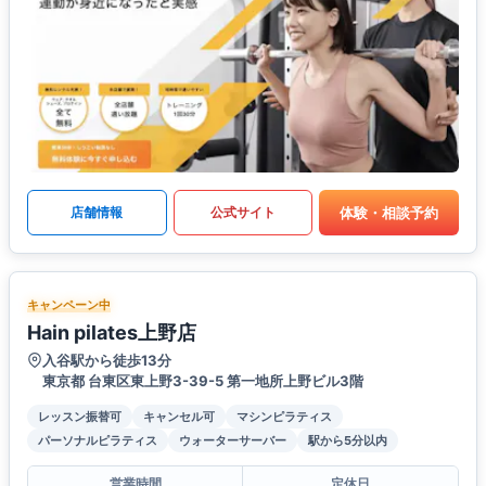
体験・相談予約
店舗情報
公式サイト
キャンペーン中
Hain pilates上野店
入谷駅から徒歩13分
東京都 台東区東上野3-39-5 第一地所上野ビル3階
レッスン振替可
キャンセル可
マシンピラティス
パーソナルピラティス
ウォーターサーバー
駅から5分以内
営業時間
定休日