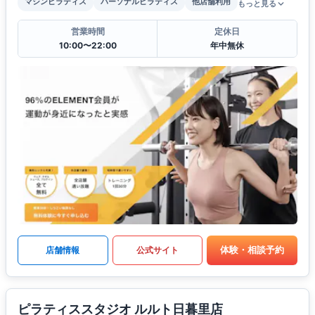
マシンピラティス
パーソナルピラティス
他店舗利用
もっと見る
営業時間
定休日
10:00〜22:00
年中無休
体験・相談予約
店舗情報
公式サイト
ピラティススタジオ ルルト日暮里店