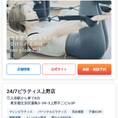
体験・相談予約
店舗情報
公式サイト
24/7ピラティス上野店
入谷駅から車で4分
東京都文京区湯島3-39-3上野不二ビル3F
マシンピラティス
パーソナルピラティス
完全個室
子連れOK
無料体験
トレーナー指名
駅から5分以内