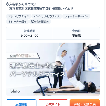
入谷駅から車で3分
東京都荒川区東日暮里6丁目51-5高島ハイム1F
マシンピラティス
パーソナルピラティス
ウォーターサーバー
トレーナー指名
駅から5分以内
営業時間
定休日
9:00〜21:00
要確認
体験・相談予約
店舗情報
公式サイト