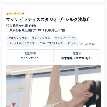
キャンペーン中
マシンピラティススタジオ ザ･シルク浅草店
入谷駅から車で4分
東京都台東区雷門2-19-1 長谷川ビル7階
タオルレンタル
ウェアレンタル
マシンピラティス
パーソナルピラティス
グループピラティス
ロッカー
もっと見る
営業時間
定休日
7:30〜21:30
年末年始（12/29~1/3）