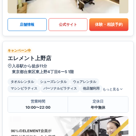
体験・相談予約
店舗情報
公式サイト
キャンペーン中
エレメント上野店
入谷駅から徒歩11分
東京都台東区東上野4丁目6ー5 1階
タオルレンタル
シューズレンタル
ウェアレンタル
マシンピラティス
パーソナルピラティス
他店舗利用
もっと見る
営業時間
定休日
10:00〜22:00
年中無休