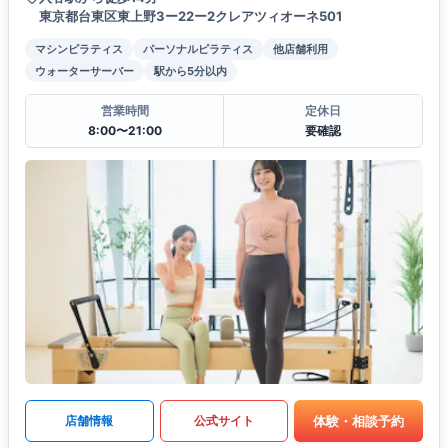
東京都台東区東上野3ー22ー2クレアツィオーネ501
マシンピラティス
パーソナルピラティス
他店舗利用
ウォーターサーバー
駅から5分以内
営業時間
定休日
8:00〜21:00
要確認
体験・相談予約
店舗情報
公式サイト