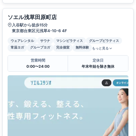
ソエル浅草田原町店
入谷駅から徒歩15分
東京都台東区元浅草4-10-6 4F
ウェアレンタル
サウナ
マシンピラティス
グループピラティス
常温ヨガ
グループヨガ
完全個室
無料体験
もっと見る
営業時間
定休日
0:00〜24:00
年末年始を除き無休