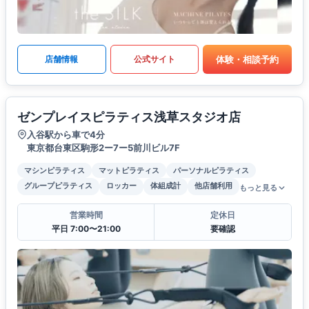
体験・相談予約
店舗情報
公式サイト
ゼンプレイスピラティス浅草スタジオ店
入谷駅から車で4分
東京都台東区駒形2ー7ー5前川ビル7F
マシンピラティス
マットピラティス
パーソナルピラティス
グループピラティス
ロッカー
体組成計
他店舗利用
もっと見る
営業時間
定休日
平日 7:00〜21:00
要確認