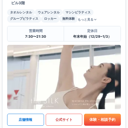
ビル3階
タオルレンタル
ウェアレンタル
マシンピラティス
グループピラティス
ロッカー
無料体験
もっと見る
営業時間
定休日
7:30〜21:30
年末年始（12/29~1/3）
体験・相談予約
店舗情報
公式サイト