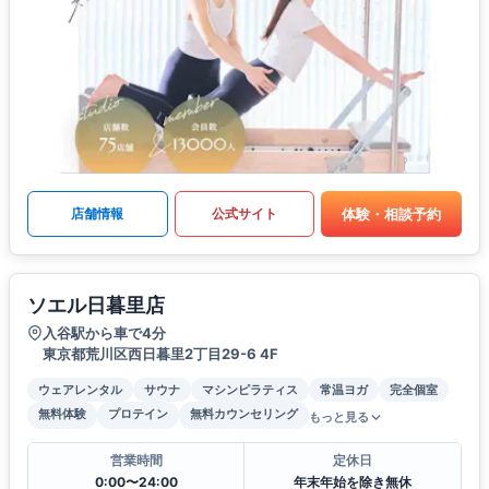
体験・相談予約
店舗情報
公式サイト
ソエル日暮里店
入谷駅から車で4分
東京都荒川区西日暮里2丁目29-6 4F
ウェアレンタル
サウナ
マシンピラティス
常温ヨガ
完全個室
無料体験
プロテイン
無料カウンセリング
もっと見る
営業時間
定休日
0:00〜24:00
年末年始を除き無休