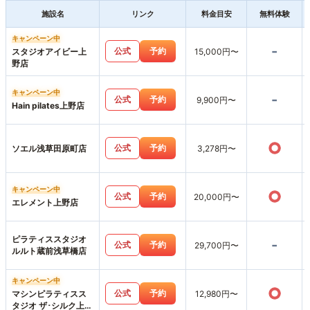
施設名
リンク
料金目安
無料体験
キャンペーン中
-
公式
予約
スタジオアイビー上
15,000円〜
野店
キャンペーン中
-
公式
予約
9,900円〜
Hain pilates上野店
○
公式
予約
ソエル浅草田原町店
3,278円〜
キャンペーン中
○
公式
予約
20,000円〜
エレメント上野店
ピラティススタジオ
-
公式
予約
29,700円〜
ルルト蔵前浅草橋店
キャンペーン中
○
公式
予約
マシンピラティスス
12,980円〜
タジオ ザ･シルク上野