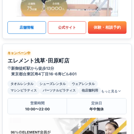
体験・相談予約
店舗情報
公式サイト
キャンペーン中
エレメント浅草･田原町店
新御徒町駅から徒歩12分
東京都台東区寿4丁目16-6寿ビル801
タオルレンタル
シューズレンタル
ウェアレンタル
マシンピラティス
パーソナルピラティス
他店舗利用
もっと見る
営業時間
定休日
10:00〜22:00
年中無休