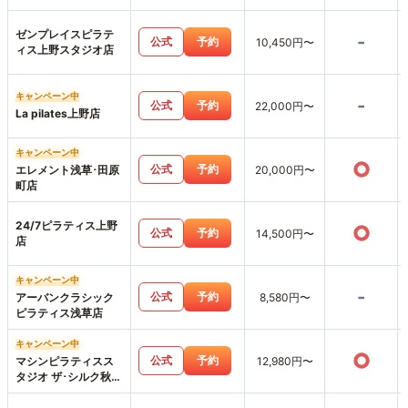
店
ゼンプレイスピラテ
-
公式
予約
10,450円〜
ィス上野スタジオ店
キャンペーン中
-
公式
予約
22,000円〜
La pilates上野店
キャンペーン中
○
公式
予約
エレメント浅草･田原
20,000円〜
町店
24/7ピラティス上野
○
公式
予約
14,500円〜
店
キャンペーン中
-
公式
予約
アーバンクラシック
8,580円〜
ピラティス浅草店
キャンペーン中
○
公式
予約
マシンピラティスス
12,980円〜
タジオ ザ･シルク秋葉
原店