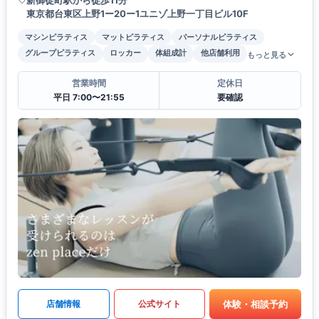
東京都台東区上野1ー20ー1ユニゾ上野一丁目ビル10F
マシンピラティス
マットピラティス
パーソナルピラティス
グループピラティス
ロッカー
体組成計
他店舗利用
もっと見る
営業時間
定休日
平日 7:00〜21:55
要確認
体験・相談予約
店舗情報
公式サイト