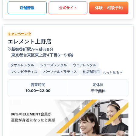
体験・相談予約
店舗情報
公式サイト
キャンペーン中
エレメント上野店
新御徒町駅から徒歩9分
東京都台東区東上野4丁目6ー5 1階
タオルレンタル
シューズレンタル
ウェアレンタル
マシンピラティス
パーソナルピラティス
他店舗利用
もっと見る
営業時間
定休日
10:00〜22:00
年中無休