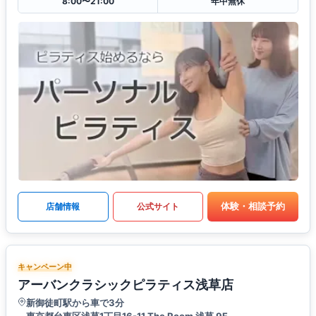
8:00〜21:00
年中無休
体験・相談予約
店舗情報
公式サイト
キャンペーン中
アーバンクラシックピラティス浅草店
新御徒町駅から車で3分
東京都台東区浅草1丁目16-11 The Room 浅草 9F