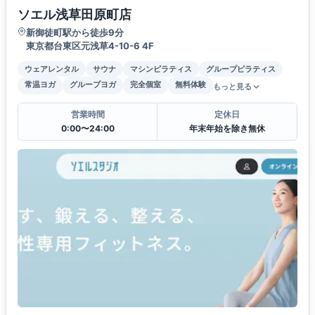
ソエル浅草田原町店
新御徒町駅から徒歩9分
東京都台東区元浅草4-10-6 4F
ウェアレンタル
サウナ
マシンピラティス
グループピラティス
常温ヨガ
グループヨガ
完全個室
無料体験
もっと見る
営業時間
定休日
0:00〜24:00
年末年始を除き無休