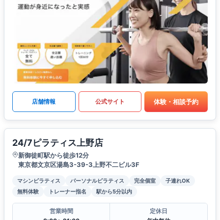
体験・相談予約
店舗情報
公式サイト
24/7ピラティス上野店
新御徒町駅から徒歩12分
東京都文京区湯島3-39-3上野不二ビル3F
マシンピラティス
パーソナルピラティス
完全個室
子連れOK
無料体験
トレーナー指名
駅から5分以内
営業時間
定休日