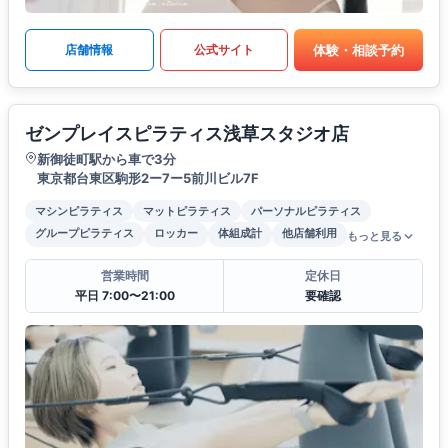
体験・相談予約
店舗情報
公式サイト
ゼンプレイスピラティス浅草スタジオ店
新御徒町駅から車で3分
東京都台東区駒形2ー7ー5前川ビル7F
マシンピラティス
マットピラティス
パーソナルピラティス
グループピラティス
ロッカー
体組成計
他店舗利用
もっと見る
営業時間
定休日
平日 7:00〜21:00
要確認