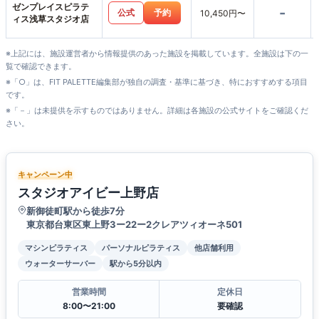
ゼンプレイスピラテ
-
公式
予約
10,450円〜
ィス浅草スタジオ店
※上記には、施設運営者から情報提供のあった施設を掲載しています。全施設は下の一
覧で確認できます。
※「○」は、FIT PALETTE編集部が独自の調査・基準に基づき、特におすすめする項目
です。
※「－」は未提供を示すものではありません。詳細は各施設の公式サイトをご確認くだ
さい。
キャンペーン中
スタジオアイビー上野店
新御徒町駅から徒歩7分
東京都台東区東上野3ー22ー2クレアツィオーネ501
マシンピラティス
パーソナルピラティス
他店舗利用
ウォーターサーバー
駅から5分以内
営業時間
定休日
8:00〜21:00
要確認