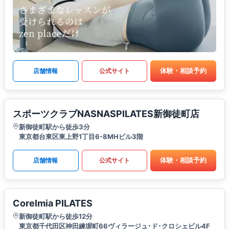
体験・相談予約
店舗情報
公式サイト
スポーツクラブNASNASPILATES新御徒町店
新御徒町駅から徒歩3分
東京都台東区東上野1丁目6-8MHビル3階
体験・相談予約
店舗情報
公式サイト
Corelmia PILATES
新御徒町駅から徒歩12分
東京都千代田区神田練塀町66ヴィラージュ･ド･クロシェビル4F