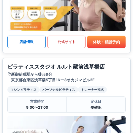
体験・相談予約
店舗情報
公式サイト
ピラティススタジオ ルルト蔵前浅草橋店
新御徒町駅から徒歩9分
東京都台東区浅草橋5丁目16ー3オカジマビル2F
マシンピラティス
パーソナルピラティス
トレーナー指名
営業時間
定休日
9:00〜21:00
要確認