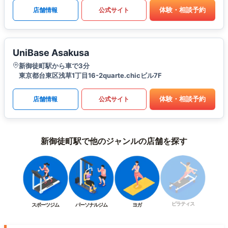
体験・相談予約
店舗情報
公式サイト
UniBase Asakusa
新御徒町駅から車で3分
東京都台東区浅草1丁目16-2quarte.chicビル7F
体験・相談予約
店舗情報
公式サイト
新御徒町駅で他のジャンルの店舗を探す
ピラティス
スポーツジム
パーソナルジム
ヨガ