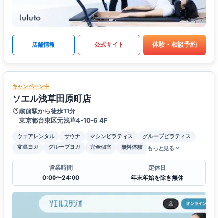
体験・相談予約
店舗情報
公式サイト
キャンペーン中
ソエル浅草田原町店
蔵前駅から徒歩11分
東京都台東区元浅草4-10-6 4F
ウェアレンタル
サウナ
マシンピラティス
グループピラティス
常温ヨガ
グループヨガ
完全個室
無料体験
もっと見る
営業時間
定休日
0:00〜24:00
年末年始を除き無休