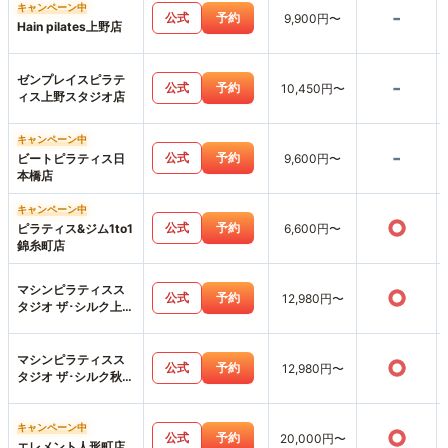
キャンペーン中
-
公式
予約
9,900円〜
Hain pilates上野店
ゼンプレイスピラテ
-
公式
予約
10,450円〜
ィス上野スタジオ店
キャンペーン中
-
公式
予約
ビートピラティス日
9,600円〜
本橋店
キャンペーン中
○
公式
予約
ピラティス&ジム1to1
6,600円〜
錦糸町店
マシンピラティスス
○
公式
予約
12,980円〜
タジオ ザ･シルク上野
店
マシンピラティスス
○
公式
予約
12,980円〜
タジオ ザ･シルク秋葉
原店
キャンペーン中
○
公式
予約
20,000円〜
エレメント人形町店