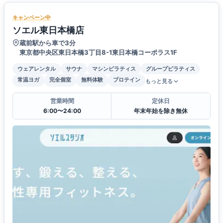
キャンペーン中
ソエル東日本橋店
蔵前駅から車で3分
東京都中央区東日本橋3丁目8-1東日本橋コーポラス1F
ウェアレンタル
サウナ
マシンピラティス
グループピラティス
常温ヨガ
完全個室
無料体験
プロテイン
もっと見る
営業時間
定休日
6:00〜24:00
年末年始を除き無休