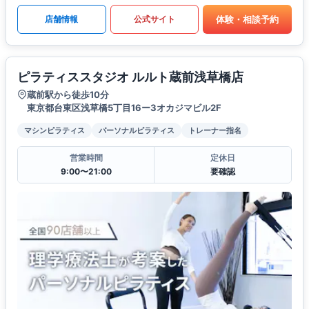
体験・相談予約
店舗情報
公式サイト
ピラティススタジオ ルルト蔵前浅草橋店
蔵前駅から徒歩10分
東京都台東区浅草橋5丁目16ー3オカジマビル2F
マシンピラティス
パーソナルピラティス
トレーナー指名
営業時間
定休日
9:00〜21:00
要確認