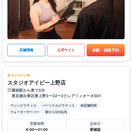
体験・相談予約
店舗情報
公式サイト
キャンペーン中
スタジオアイビー上野店
蔵前駅から車で3分
東京都台東区東上野3ー22ー2クレアツィオーネ501
マシンピラティス
パーソナルピラティス
他店舗利用
ウォーターサーバー
駅から5分以内
営業時間
定休日
8:00〜21:00
要確認