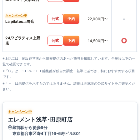
キャンペーン中
-
公式
予約
22,000円〜
La pilates上野店
24/7ピラティス上野
○
公式
予約
14,500円〜
店
※上記には、施設運営者から情報提供のあった施設を掲載しています。全施設は下の一
覧で確認できます。
※「○」は、FIT PALETTE編集部が独自の調査・基準に基づき、特におすすめする項目
です。
※「－」は未提供を示すものではありません。詳細は各施設の公式サイトをご確認くだ
さい。
キャンペーン中
エレメント浅草･田原町店
蔵前駅から徒歩9分
東京都台東区寿4丁目16-6寿ビル801