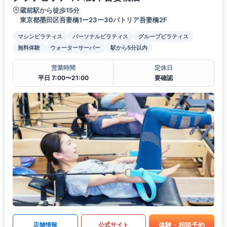
蔵前駅から徒歩15分
東京都墨田区吾妻橋1ー23ー30パトリア吾妻橋2F
マシンピラティス
パーソナルピラティス
グループピラティス
無料体験
ウォーターサーバー
駅から5分以内
営業時間
定休日
平日 7:00〜21:00
要確認
体験・相談予約
店舗情報
公式サイト