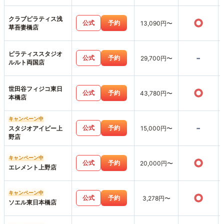
クラブピラティス浅
○
公式
予約
13,090円〜
草吾妻橋店
ピラティススタジオ
-
公式
予約
29,700円〜
ルルト両国店
世田谷フィジコ東日
○
公式
予約
43,780円〜
本橋店
キャンペーン中
-
公式
予約
スタジオアイビー上
15,000円〜
野店
キャンペーン中
○
公式
予約
20,000円〜
エレメント上野店
キャンペーン中
○
公式
予約
3,278円〜
ソエル東日本橋店