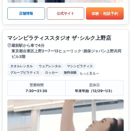
体験・相談予約
店舗情報
公式サイト
マシンピラティススタジオ ザ･シルク上野店
蔵前駅から車で4分
東京都台東区上野2ー7ー13ヒューリック･損保ジャパン上野共同
ビル3階
タオルレンタル
ウェアレンタル
マシンピラティス
グループピラティス
ロッカー
無料体験
もっと見る
営業時間
定休日
7:30〜21:30
年末年始（12/29~1/3）