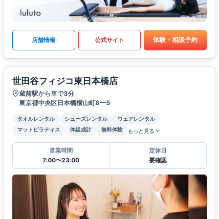
体験・相談予約
店舗情報
公式サイト
世田谷フィジコ東日本橋店
蔵前駅から車で3分
東京都中央区日本橋横山町8ー5
タオルレンタル
シューズレンタル
ウェアレンタル
マットピラティス
体組成計
無料体験
もっと見る
営業時間
定休日
7:00〜23:00
要確認