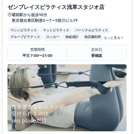
ゼンプレイスピラティス浅草スタジオ店
蔵前駅から徒歩10分
東京都台東区駒形2ー7ー5前川ビル7F
マシンピラティス
マットピラティス
パーソナルピラティス
グループピラティス
ロッカー
体組成計
他店舗利用
もっと見る
営業時間
定休日
平日 7:00〜21:00
要確認