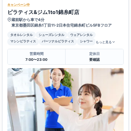
キャンペーン中
ピラティス&ジム1to1錦糸町店
蔵前駅から車で4分
東京都墨田区錦糸1丁目11-2日本住宅錦糸町ビル5FBフロア
タオルレンタル
シューズレンタル
ウェアレンタル
マシンピラティス
パーソナルピラティス
シャワー
もっと見る
営業時間
定休日
7:00〜23:00
要確認