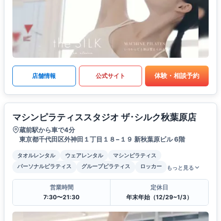
体験・相談予約
店舗情報
公式サイト
マシンピラティススタジオ ザ･シルク秋葉原店
蔵前駅から車で4分
東京都千代田区外神田１丁目１８−１９ 新秋葉原ビル 6階
タオルレンタル
ウェアレンタル
マシンピラティス
パーソナルピラティス
グループピラティス
ロッカー
もっと見る
営業時間
定休日
7:30〜21:30
年末年始（12/29~1/3）