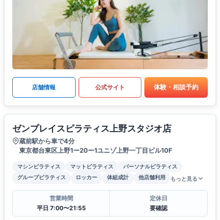
体験・相談予約
店舗情報
公式サイト
ゼンプレイスピラティス上野スタジオ店
蔵前駅から車で4分
東京都台東区上野1ー20ー1ユニゾ上野一丁目ビル10F
マシンピラティス
マットピラティス
パーソナルピラティス
グループピラティス
ロッカー
体組成計
他店舗利用
もっと見る
営業時間
定休日
平日 7:00〜21:55
要確認