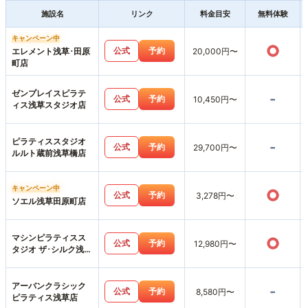
施設名
リンク
料金目安
無料体験
キャンペーン中
○
公式
予約
エレメント浅草･田原
20,000円〜
町店
ゼンプレイスピラテ
-
公式
予約
10,450円〜
ィス浅草スタジオ店
ピラティススタジオ
-
公式
予約
29,700円〜
ルルト蔵前浅草橋店
キャンペーン中
○
公式
予約
3,278円〜
ソエル浅草田原町店
マシンピラティスス
○
公式
予約
12,980円〜
タジオ ザ･シルク浅草
店
アーバンクラシック
-
公式
予約
8,580円〜
ピラティス浅草店