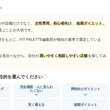
す
金や設備だけでなく、
女性専用、初心者向け
、
短期ダイエット、
選ぶことが大切です。
もとに、FIT PALETTE編集部が独自の基準で選定していま
を見比べながら、自分が
通いやすく相談しやすい店舗
を探してみ
目的を選んでください
完全個室・人に見られ
ング
男性向けダイエット
たくない
安く通える
短期ダイエット