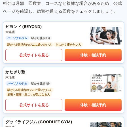
料金は月額、回数券、コースなど複雑な場合があるため、公式
ページを確認し、総額や通える回数をチェックしましょう。
ビヨンド (BEYOND)
木場店
パーソナルジム
駅から徒歩3分
駅から5分以内のジムに通いたい人
とにかく痩せたい人
公式サイトを見る
体験・相談予約
かたぎり塾
木場店
パーソナルジム
駅から徒歩1分
駅から5分以内のジムに通いたい人
姿勢・腰痛・肩こりが気になる人
公式サイトを見る
体験・相談予約
グッドライフジム (GOODLIFE GYM)