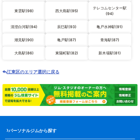
テレコムセンター駅
東雲駅(98)
西大島駅(95)
(94)
清澄白河駅(94)
辰巳駅(93)
亀戸水神駅(91)
潮見駅(90)
亀戸駅(87)
青海駅(87)
大島駅(86)
東陽町駅(82)
新木場駅(81)
江東区のエリア選択に戻る
パーソナルジムから探す