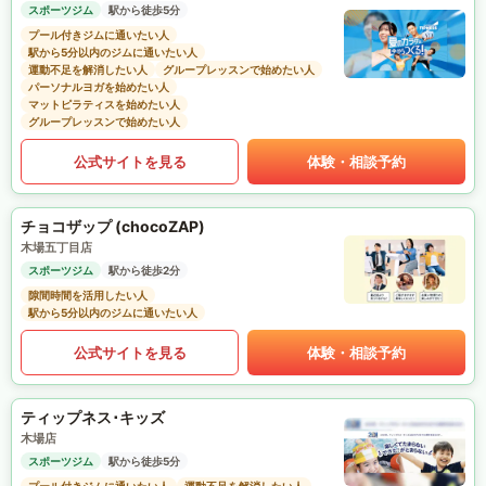
スポーツジム
駅から徒歩5分
プール付きジムに通いたい人
駅から5分以内のジムに通いたい人
運動不足を解消したい人
グループレッスンで始めたい人
パーソナルヨガを始めたい人
マットピラティスを始めたい人
グループレッスンで始めたい人
公式サイトを見る
体験・相談予約
チョコザップ (chocoZAP)
木場五丁目店
スポーツジム
駅から徒歩2分
隙間時間を活用したい人
駅から5分以内のジムに通いたい人
公式サイトを見る
体験・相談予約
ティップネス･キッズ
木場店
スポーツジム
駅から徒歩5分