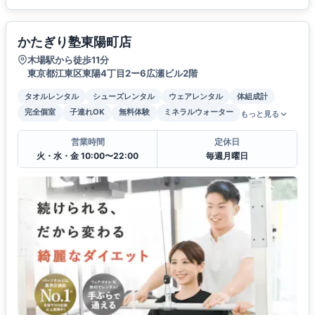
かたぎり塾東陽町店
木場駅から徒歩11分
東京都江東区東陽4丁目2ー6広瀬ビル2階
タオルレンタル
シューズレンタル
ウェアレンタル
体組成計
完全個室
子連れOK
無料体験
ミネラルウォーター
もっと見る
営業時間
定休日
火・水・金 10:00〜22:00
毎週月曜日