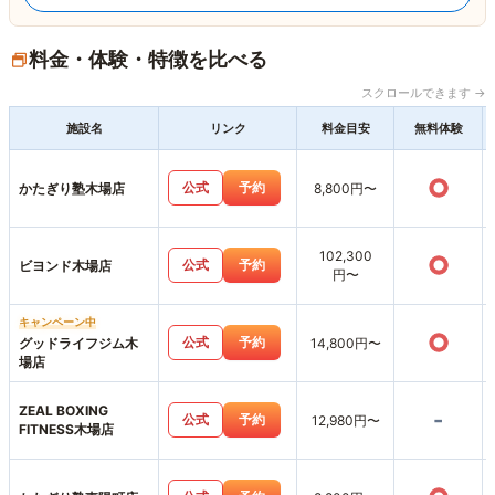
料金・体験・特徴を比べる
スクロールできます →
施設名
リンク
料金目安
無料体験
○
公式
予約
かたぎり塾木場店
8,800円〜
102,300
○
公式
予約
ビヨンド木場店
円〜
キャンペーン中
○
公式
予約
グッドライフジム木
14,800円〜
場店
ZEAL BOXING
-
公式
予約
12,980円〜
FITNESS木場店