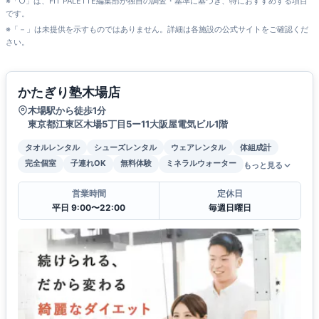
※「○」は、FIT PALETTE編集部が独自の調査・基準に基づき、特におすすめする項目
です。
※「－」は未提供を示すものではありません。詳細は各施設の公式サイトをご確認くだ
さい。
かたぎり塾木場店
木場駅から徒歩1分
東京都江東区木場5丁目5ー11大阪屋電気ビル1階
タオルレンタル
シューズレンタル
ウェアレンタル
体組成計
完全個室
子連れOK
無料体験
ミネラルウォーター
もっと見る
営業時間
定休日
平日 9:00〜22:00
毎週日曜日