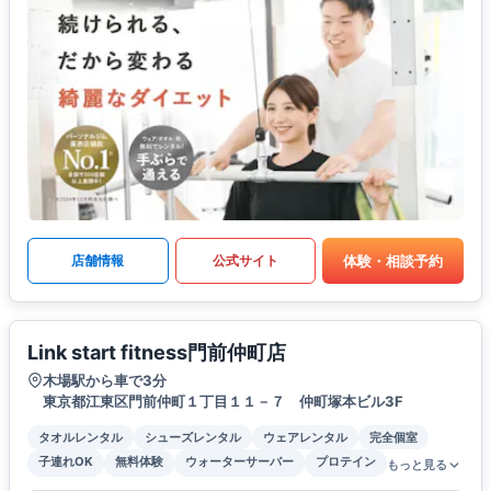
体験・相談予約
店舗情報
公式サイト
Link start fitness門前仲町店
木場駅から車で3分
東京都江東区門前仲町１丁目１１－７ 仲町塚本ビル3F
タオルレンタル
シューズレンタル
ウェアレンタル
完全個室
子連れOK
無料体験
ウォーターサーバー
プロテイン
もっと見る