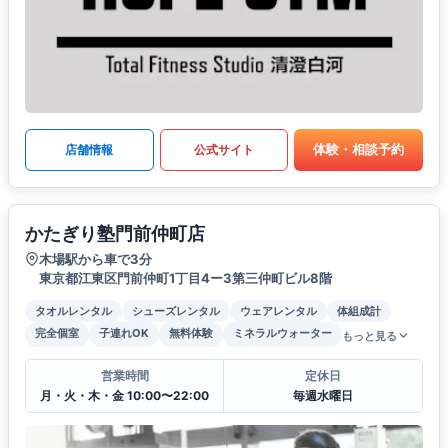
体験・相談予約
店舗情報
公式サイト
かたぎり塾門前仲町店
木場駅から車で3分
東京都江東区門前仲町1丁目4ー3第三仲町ビル8階
タオルレンタル
シューズレンタル
ウェアレンタル
体組成計
完全個室
子連れOK
無料体験
ミネラルウォーター
もっと見る
営業時間
定休日
月・火・木・金 10:00〜22:00
毎週水曜日