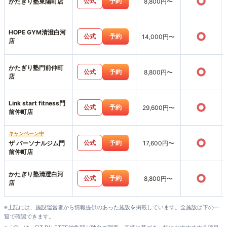
○
公式
予約
かたぎり塾東陽町店
8,800円〜
HOPE GYM清澄白河
○
公式
予約
14,000円〜
店
かたぎり塾門前仲町
○
公式
予約
8,800円〜
店
Link start fitness門
○
公式
予約
29,600円〜
前仲町店
キャンペーン中
○
公式
予約
ザ パーソナルジム門
17,600円〜
前仲町店
かたぎり塾清澄白河
○
公式
予約
8,800円〜
店
※上記には、施設運営者から情報提供のあった施設を掲載しています。全施設は下の一
覧で確認できます。