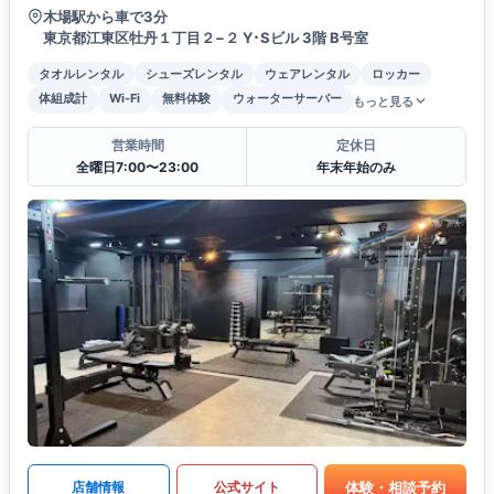
木場駅から車で3分
東京都江東区牡丹１丁目２−２ Y･Sビル 3階 B号室
タオルレンタル
シューズレンタル
ウェアレンタル
ロッカー
体組成計
Wi-Fi
無料体験
ウォーターサーバー
もっと見る
営業時間
定休日
全曜日7:00〜23:00
年末年始のみ
体験・相談予約
店舗情報
公式サイト