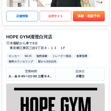
体験・相談予約
店舗情報
公式サイト
HOPE GYM清澄白河店
木場駅から車で3分
東京都江東区三好2丁目８－１３ １F
ロッカー
Wi-Fi
無料体験
トレーナー指名
食事指導
無料カウンセリング
駅から5分以内
営業時間
定休日
火 - 金 8:45〜22:00 土曜 8:45〜19:15 日曜 8:45〜13:15
月曜日