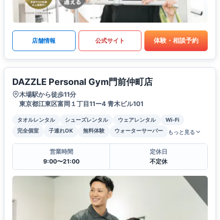
体験・相談予約
店舗情報
公式サイト
DAZZLE Personal Gym門前仲町店
木場駅から徒歩11分
東京都江東区富岡１丁目11ー4 青木ビル101
タオルレンタル
シューズレンタル
ウェアレンタル
Wi-Fi
完全個室
子連れOK
無料体験
ウォーターサーバー
もっと見る
営業時間
定休日
9:00〜21:00
不定休