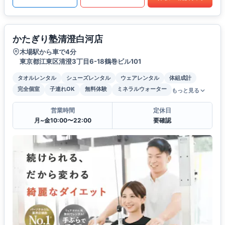
かたぎり塾清澄白河店
木場駅から車で4分
東京都江東区清澄3丁目6-18鶴巻ビル101
タオルレンタル
シューズレンタル
ウェアレンタル
体組成計
完全個室
子連れOK
無料体験
ミネラルウォーター
もっと見る
営業時間
定休日
月~金10:00〜22:00
要確認