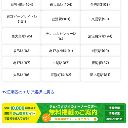
新豊洲駅(104)
東大島駅(104)
住吉駅(103)
東京ビッグサイト駅
豊洲駅(101)
東雲駅(98)
(101)
テレコムセンター駅
西大島駅(95)
清澄白河駅(94)
(94)
辰巳駅(93)
亀戸水神駅(91)
潮見駅(90)
亀戸駅(87)
木場駅(87)
青海駅(87)
大島駅(86)
東陽町駅(82)
新木場駅(81)
江東区のエリア選択に戻る