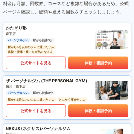
料金は月額、回数券、コースなど複雑な場合があるため、公式
ページを確認し、総額や通える回数をチェックしましょう。
かたぎり塾
森下店
パーソナルジム
駅から徒歩3分
駅から5分以内のジムに通いたい人
姿勢・腰痛・肩こりが気になる人
公式サイトを見る
体験・相談予約
ザ パーソナルジム (THE PERSONAL GYM)
菊川・森下店
パーソナルジム
駅から徒歩9分
駅から5分以内のジムに通いたい人
とにかく痩せたい人
公式サイトを見る
体験・相談予約
NEXUS (ネクサス)パーソナルジム