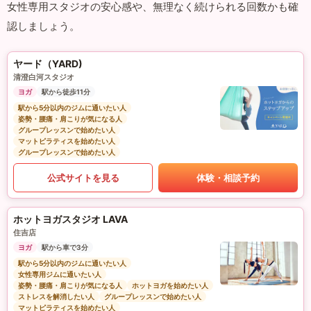
女性専用スタジオの安心感や、無理なく続けられる回数かも確
認しましょう。
ヤード（YARD)
清澄白河スタジオ
ヨガ
駅から徒歩11分
駅から5分以内のジムに通いたい人
姿勢・腰痛・肩こりが気になる人
グループレッスンで始めたい人
マットピラティスを始めたい人
グループレッスンで始めたい人
公式サイトを見る
体験・相談予約
ホットヨガスタジオ LAVA
住吉店
ヨガ
駅から車で3分
駅から5分以内のジムに通いたい人
女性専用ジムに通いたい人
姿勢・腰痛・肩こりが気になる人
ホットヨガを始めたい人
ストレスを解消したい人
グループレッスンで始めたい人
マットピラティスを始めたい人