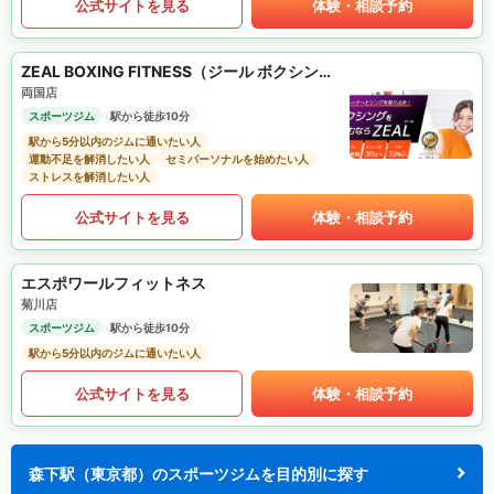
公式サイトを見る
体験・相談予約
ZEAL BOXING FITNESS（ジール ボクシング フィットネス）
両国店
スポーツジム
駅から徒歩10分
駅から5分以内のジムに通いたい人
運動不足を解消したい人
セミパーソナルを始めたい人
ストレスを解消したい人
公式サイトを見る
体験・相談予約
エスポワールフィットネス
菊川店
スポーツジム
駅から徒歩10分
駅から5分以内のジムに通いたい人
公式サイトを見る
体験・相談予約
森下駅（東京都）のスポーツジムを目的別に探す