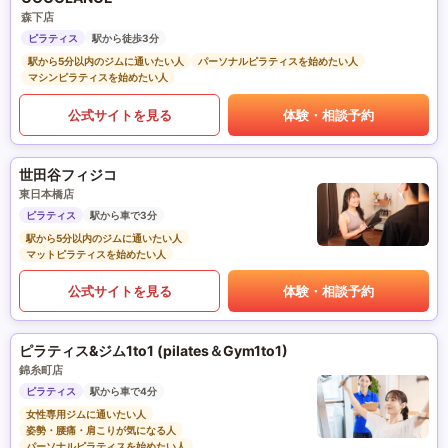
森下店
ピラティス
駅から徒歩3分
駅から5分以内のジムに通いたい人
パーソナルピラティスを始めたい人
マシンピラティスを始めたい人
公式サイトを見る
体験・相談予約
世田谷フィジコ
東日本橋店
ピラティス
駅から車で3分
駅から5分以内のジムに通いたい人
マットピラティスを始めたい人
公式サイトを見る
体験・相談予約
ピラティス&ジム1to1 (pilates＆Gym1to1)
錦糸町店
ピラティス
駅から車で4分
女性専用ジムに通いたい人
姿勢・腰痛・肩こりが気になる人
パーソナルピラティスを始めたい人