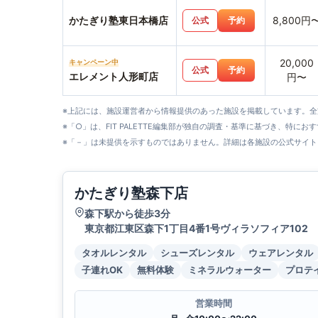
かたぎり塾東日本橋店
8,800円
公式
予約
20,000
キャンペーン中
公式
予約
エレメント人形町店
円〜
※上記には、施設運営者から情報提供のあった施設を掲載しています。
※「○」は、FIT PALETTE編集部が独自の調査・基準に基づき、特にお
※「－」は未提供を示すものではありません。詳細は各施設の公式サイト
かたぎり塾森下店
森下駅から徒歩3分
東京都江東区森下1丁目4番1号ヴィラソフィア102
タオルレンタル
シューズレンタル
ウェアレンタル
子連れOK
無料体験
ミネラルウォーター
プロテ
営業時間