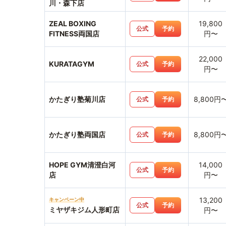
川・森下店
ZEAL BOXING
19,800
公式
予約
FITNESS両国店
円〜
22,000
KURATAGYM
公式
予約
円〜
かたぎり塾菊川店
8,800円
公式
予約
かたぎり塾両国店
8,800円
公式
予約
HOPE GYM清澄白河
14,000
公式
予約
店
円〜
13,200
キャンペーン中
公式
予約
ミヤザキジム人形町店
円〜