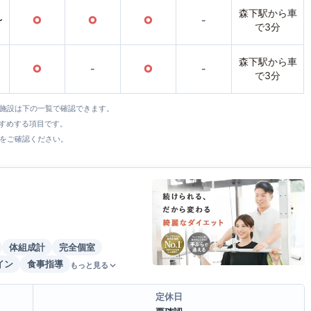
森下駅から車
〜
○
○
○
-
で3分
森下駅から車
○
-
○
-
で3分
全施設は下の一覧で確認できます。
すすめする項目です。
をご確認ください。
体組成計
完全個室
イン
食事指導
もっと見る
定休日