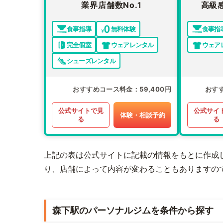
業界店舗数No.1
高級
食事指導
無料体験
食事指
完全個室
ウェアレンタル
ウェア
シューズレンタル
おすすめコース料金
59,400円
おす
公式サイトで見
公式サイ
体験・相談予約
る
る
上記の表は公式サイトに記載の情報をもとに作成
り、店舗によって内容が変わることもありますの
森下駅のパーソナルジムを条件から探す