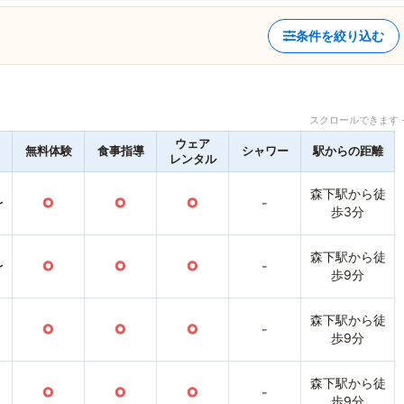
条件を絞り込む
スクロールできます 
ウェア
無料体験
食事指導
シャワー
駅からの距離
レンタル
森下駅から徒
〜
○
○
○
-
歩3分
森下駅から徒
〜
○
○
○
-
歩9分
森下駅から徒
○
○
○
-
歩9分
森下駅から徒
○
○
○
-
歩9分