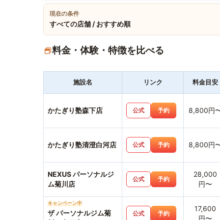
現在の条件
すべての店舗 / おすすめ順
料金・体験・特徴を比べる
施設名
リンク
料金目安
かたぎり塾森下店
8,800円
公式
予約
かたぎり塾清澄白河店
8,800円
公式
予約
NEXUS パーソナルジ
28,000
公式
予約
ム菊川店
円〜
キャンペーン中
17,600
ザ パーソナルジム菊
公式
予約
円〜