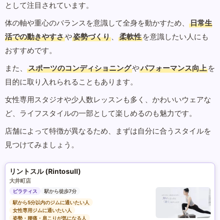
として注目されています。
体の軸や重心のバランスを意識して全身を動かすため、
日常生
活での動きやすさ
や
姿勢づくり
、
柔軟性
を意識したい人にも
おすすめです。
また、
スポーツのコンディショニング
や
パフォーマンス向上
を
目的に取り入れられることもあります。
女性専用スタジオや少人数レッスンも多く、かわいいウェアな
ど、ライフスタイルの一部として楽しめるのも魅力です。
店舗によって特徴が異なるため、まずは自分に合うスタイルを
見つけてみましょう。
リントスル (Rintosull)
大井町店
ピラティス
駅から徒歩7分
駅から5分以内のジムに通いたい人
女性専用ジムに通いたい人
姿勢・腰痛・肩こりが気になる人