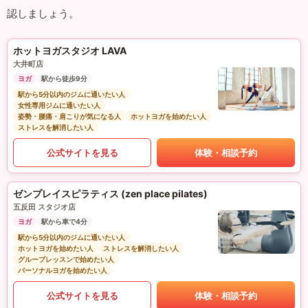
認しましょう。
ホットヨガスタジオ LAVA
大井町店
ヨガ
駅から徒歩9分
駅から5分以内のジムに通いたい人
女性専用ジムに通いたい人
姿勢・腰痛・肩こりが気になる人
ホットヨガを始めたい人
ストレスを解消したい人
公式サイトを見る
体験・相談予約
ゼンプレイスピラティス (zen place pilates)
五反田 スタジオ店
ヨガ
駅から車で4分
駅から5分以内のジムに通いたい人
ホットヨガを始めたい人
ストレスを解消したい人
グループレッスンで始めたい人
パーソナルヨガを始めたい人
公式サイトを見る
体験・相談予約