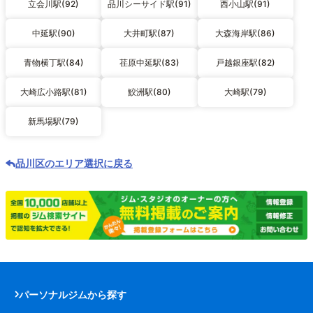
立会川駅(92)
品川シーサイド駅(91)
西小山駅(91)
中延駅(90)
大井町駅(87)
大森海岸駅(86)
青物横丁駅(84)
荏原中延駅(83)
戸越銀座駅(82)
大崎広小路駅(81)
鮫洲駅(80)
大崎駅(79)
新馬場駅(79)
品川区のエリア選択に戻る
パーソナルジムから探す