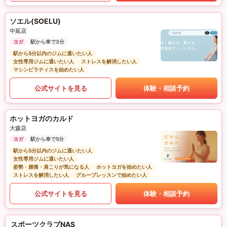
ソエル(SOELU)
中延店
ヨガ
駅から車で3分
駅から5分以内のジムに通いたい人
女性専用ジムに通いたい人
ストレスを解消したい人
マシンピラティスを始めたい人
公式サイトを見る
体験・相談予約
ホットヨガのカルド
大森店
ヨガ
駅から車で5分
駅から5分以内のジムに通いたい人
女性専用ジムに通いたい人
姿勢・腰痛・肩こりが気になる人
ホットヨガを始めたい人
ストレスを解消したい人
グループレッスンで始めたい人
公式サイトを見る
体験・相談予約
スポーツクラブNAS