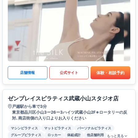
体験・相談予約
店舗情報
公式サイト
ゼンプレイスピラティス武蔵小山スタジオ店
戸越駅から車で3分
東京都品川区小山3ー26ー3ハイツ武蔵小山2F※ロータリーの反
対､商店街側の入り口よりお入りください
マシンピラティス
マットピラティス
パーソナルピラティス
グループピラティス
ロッカー
体組成計
他店舗利用
もっと見る