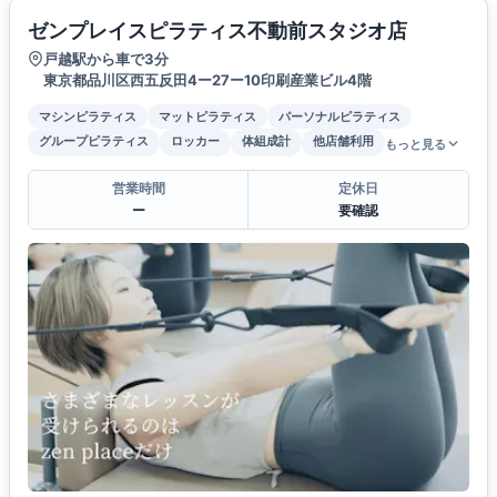
ゼンプレイスピラティス不動前スタジオ店
戸越駅から車で3分
東京都品川区西五反田4ー27ー10印刷産業ビル4階
マシンピラティス
マットピラティス
パーソナルピラティス
グループピラティス
ロッカー
体組成計
他店舗利用
もっと見る
営業時間
定休日
ー
要確認