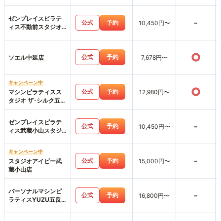
ゼンプレイスピラテ
-
公式
予約
10,450円〜
ィス不動前スタジオ
店
○
公式
予約
ソエル中延店
7,678円〜
キャンペーン中
○
公式
予約
マシンピラティスス
12,980円〜
タジオ ザ･シルク五反
田店
ゼンプレイスピラテ
-
公式
予約
10,450円〜
ィス武蔵小山スタジ
オ店
キャンペーン中
-
公式
予約
スタジオアイビー武
15,000円〜
蔵小山店
パーソナルマシンピ
-
公式
予約
16,800円〜
ラティスYUZU五反
田店