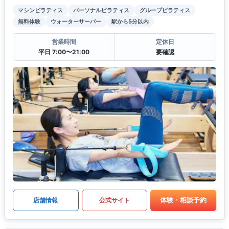
マシンピラティス
パーソナルピラティス
グループピラティス
無料体験
ウォーターサーバー
駅から5分以内
営業時間
定休日
平日 7:00〜21:00
要確認
体験・相談予約
店舗情報
公式サイト