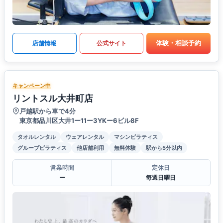
体験・相談予約
店舗情報
公式サイト
キャンペーン中
リントスル大井町店
戸越駅から車で4分
東京都品川区大井1ー11ー3YKー6ビル8F
タオルレンタル
ウェアレンタル
マシンピラティス
グループピラティス
他店舗利用
無料体験
駅から5分以内
営業時間
定休日
ー
毎週日曜日