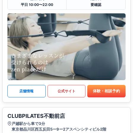
平日 10:00〜22:00
要確認
体験・相談予約
店舗情報
公式サイト
CLUBPILATES不動前店
戸越駅から車で3分
東京都品川区西五反田5ー9ー2アスペンシティビル2階