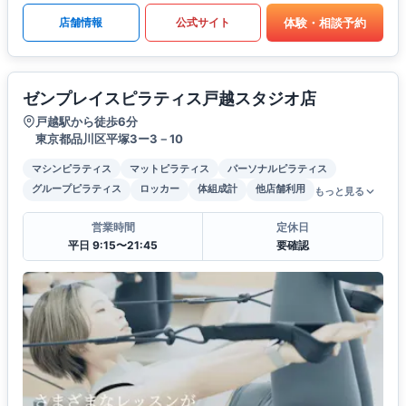
体験・相談予約
店舗情報
公式サイト
ゼンプレイスピラティス戸越スタジオ店
戸越駅から徒歩6分
東京都品川区平塚3ー3－10
マシンピラティス
マットピラティス
パーソナルピラティス
グループピラティス
ロッカー
体組成計
他店舗利用
もっと見る
営業時間
定休日
平日 9:15〜21:45
要確認