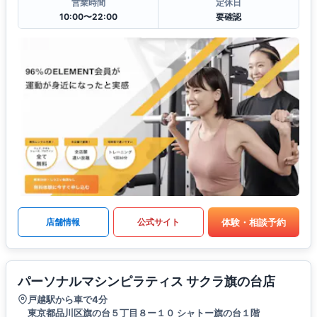
営業時間
定休日
10:00〜22:00
要確認
体験・相談予約
店舗情報
公式サイト
パーソナルマシンピラティス サクラ旗の台店
戸越駅から車で4分
東京都品川区旗の台５丁目８ー１０ シャトー旗の台１階