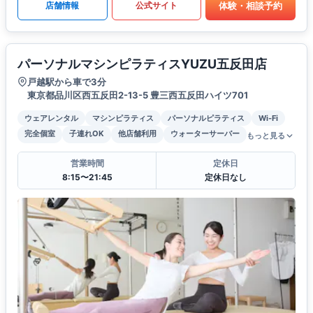
体験・相談予約
店舗情報
公式サイト
パーソナルマシンピラティスYUZU五反田店
戸越駅から車で3分
東京都品川区西五反田2-13-5 豊三西五反田ハイツ701
ウェアレンタル
マシンピラティス
パーソナルピラティス
Wi-Fi
完全個室
子連れOK
他店舗利用
ウォーターサーバー
もっと見る
営業時間
定休日
8:15〜21:45
定休日なし