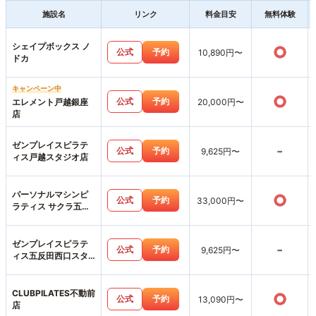
施設名
リンク
料金目安
無料体験
シェイプボックス ノ
○
公式
予約
10,890円〜
ドカ
キャンペーン中
○
公式
予約
エレメント戸越銀座
20,000円〜
店
ゼンプレイスピラテ
-
公式
予約
9,625円〜
ィス戸越スタジオ店
パーソナルマシンピ
○
公式
予約
33,000円〜
ラティス サクラ五反
田店
ゼンプレイスピラテ
-
公式
予約
9,625円〜
ィス五反田西口スタ
ジオ店
CLUBPILATES不動前
○
公式
予約
13,090円〜
店