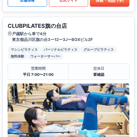
体験・相談予約
店舗情報
公式サイト
CLUBPILATES旗の台店
戸越駅から車で4分
東京都品川区旗の台3ー12ー3JーBOXビル2F
マシンピラティス
パーソナルピラティス
グループピラティス
無料体験
ウォーターサーバー
営業時間
定休日
平日 7:00〜21:00
要確認