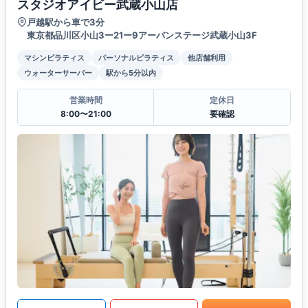
スタジオアイビー武蔵小山店
戸越駅から車で3分
東京都品川区小山3ー21ー9アーバンステージ武蔵小山3F
マシンピラティス
パーソナルピラティス
他店舗利用
ウォーターサーバー
駅から5分以内
営業時間
定休日
8:00〜21:00
要確認