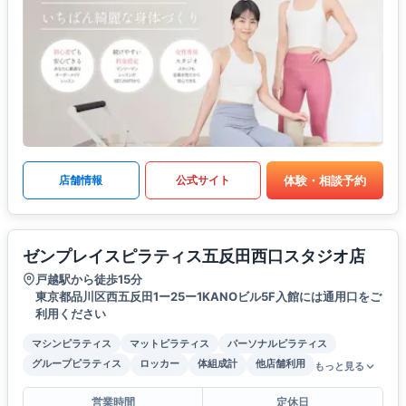
体験・相談予約
店舗情報
公式サイト
ゼンプレイスピラティス五反田西口スタジオ店
戸越駅から徒歩15分
東京都品川区西五反田1ー25ー1KANOビル5F入館には通用口をご
利用ください
マシンピラティス
マットピラティス
パーソナルピラティス
グループピラティス
ロッカー
体組成計
他店舗利用
もっと見る
営業時間
定休日