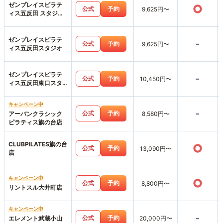
ゼンプレイスピラテ
○
公式
予約
9,625円〜
ィス五反田 スタジオ
店
ゼンプレイスピラテ
-
公式
予約
9,625円〜
ィス五反田スタジオ
ゼンプレイスピラテ
-
公式
予約
10,450円〜
ィス五反田東口スタ
ジオ店
キャンペーン中
-
公式
予約
アーバンクラシック
8,580円〜
ピラティス旗の台店
CLUBPILATES旗の台
○
公式
予約
13,090円〜
店
キャンペーン中
○
公式
予約
8,800円〜
リントスル大井町店
キャンペーン中
-
公式
予約
エレメント武蔵小山
20,000円〜