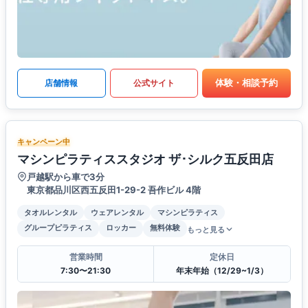
体験・相談予約
店舗情報
公式サイト
キャンペーン中
マシンピラティススタジオ ザ･シルク五反田店
戸越駅から車で3分
東京都品川区西五反田1-29-2 吾作ビル 4階
タオルレンタル
ウェアレンタル
マシンピラティス
グループピラティス
ロッカー
無料体験
もっと見る
営業時間
定休日
7:30〜21:30
年末年始（12/29~1/3）