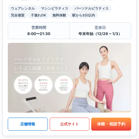
ウェアレンタル
マシンピラティス
パーソナルピラティス
完全個室
子連れOK
無料体験
駅から5分以内
営業時間
定休日
8:00〜21:30
年末年始（12/29 ~ 1/3）
体験・相談予約
店舗情報
公式サイト