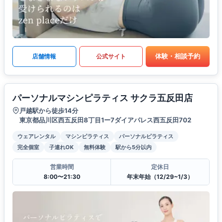
体験・相談予約
店舗情報
公式サイト
パーソナルマシンピラティス サクラ五反田店
戸越駅から徒歩14分
東京都品川区西五反田8丁目1ー7ダイアパレス西五反田702
ウェアレンタル
マシンピラティス
パーソナルピラティス
完全個室
子連れOK
無料体験
駅から5分以内
営業時間
定休日
8:00〜21:30
年末年始（12/29~1/3）