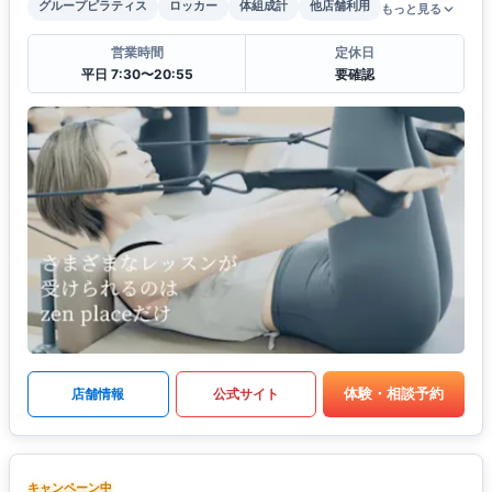
グループピラティス
ロッカー
体組成計
他店舗利用
もっと見る
営業時間
定休日
平日 7:30〜20:55
要確認
体験・相談予約
店舗情報
公式サイト
キャンペーン中