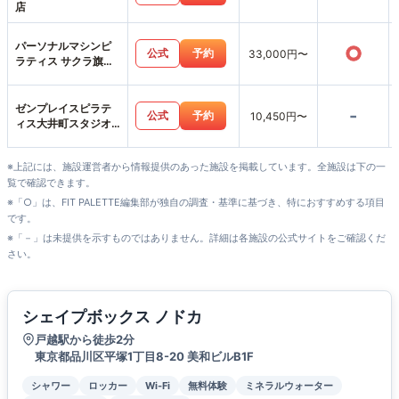
店
パーソナルマシンピ
○
公式
予約
33,000円〜
ラティス サクラ旗の
台店
ゼンプレイスピラテ
-
公式
予約
10,450円〜
ィス大井町スタジオ
店
※上記には、施設運営者から情報提供のあった施設を掲載しています。全施設は下の一
覧で確認できます。
※「○」は、FIT PALETTE編集部が独自の調査・基準に基づき、特におすすめする項目
です。
※「－」は未提供を示すものではありません。詳細は各施設の公式サイトをご確認くだ
さい。
シェイプボックス ノドカ
戸越駅から徒歩2分
東京都品川区平塚1丁目8-20 美和ビルB1F
シャワー
ロッカー
Wi-Fi
無料体験
ミネラルウォーター