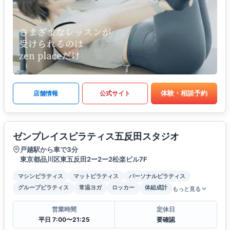
体験・相談予約
店舗情報
公式サイト
ゼンプレイスピラティス五反田スタジオ
戸越駅から車で3分
東京都品川区東五反田2ー2ー2松楽ビル7F
マシンピラティス
マットピラティス
パーソナルピラティス
グループピラティス
常温ヨガ
ロッカー
体組成計
もっと見る
営業時間
定休日
平日 7:00〜21:25
要確認