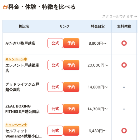
料金・体験・特徴を比べる
スクロールできます →
施設名
リンク
料金目安
無料体験
○
公式
予約
かたぎり塾戸越店
8,800円〜
キャンペーン中
○
公式
予約
エレメント戸越銀座
20,000円〜
店
グッドライフジム戸
-
公式
予約
14,800円〜
越公園店
ZEAL BOXING
-
公式
予約
14,300円〜
FITNESS戸越公園店
キャンペーン中
○
公式
予約
セルフィット
6,480円〜
Woman24武蔵小山