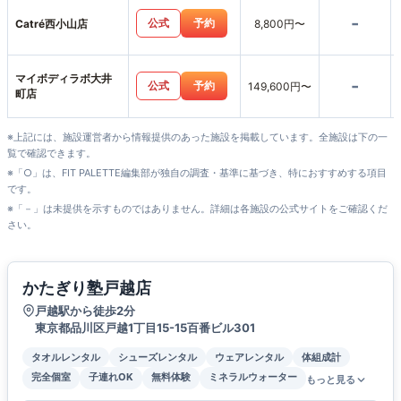
-
公式
予約
Catré西小山店
8,800円〜
マイボディラボ大井
-
公式
予約
149,600円〜
町店
※上記には、施設運営者から情報提供のあった施設を掲載しています。全施設は下の一
覧で確認できます。
※「○」は、FIT PALETTE編集部が独自の調査・基準に基づき、特におすすめする項目
です。
※「－」は未提供を示すものではありません。詳細は各施設の公式サイトをご確認くだ
さい。
かたぎり塾戸越店
戸越駅から徒歩2分
東京都品川区戸越1丁目15-15百番ビル301
タオルレンタル
シューズレンタル
ウェアレンタル
体組成計
完全個室
子連れOK
無料体験
ミネラルウォーター
もっと見る