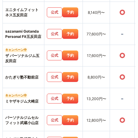
店
エニタイムフィット
○
公式
予約
8,140円〜
ネス五反田店
sazanami Gotanda
-
公式
予約
77,600円〜
Personal Fit五反田店
キャンペーン中
○
公式
予約
ザ パーソナルジム五
17,600円〜
反田店
○
公式
予約
かたぎり塾不動前店
8,800円〜
キャンペーン中
-
公式
予約
13,200円〜
ミヤザキジム大崎店
パーソナルジムセル
○
公式
予約
12,800円〜
フィット武蔵小山店