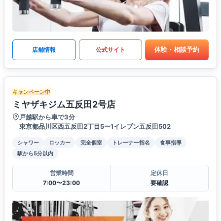
体験・相談予約
店舗情報
公式サイト
キャンペーン中
ミヤザキジム五反田2号店
戸越駅から車で3分
東京都品川区西五反田2丁目5ー1イレブン五反田502
シャワー
ロッカー
完全個室
トレーナー指名
食事指導
駅から5分以内
営業時間
定休日
7:00〜23:00
要確認