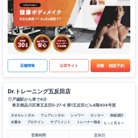
体験・相談予約
店舗情報
公式サイト
Dr.トレーニング五反田店
戸越駅から車で4分
東京都品川区東五反田5-27-6 第1五反田ビル4階404号室
タオルレンタル
ウェアレンタル
シャワー
ロッカー
体組成計
水素水
プロテイン
サプリメント
トレーナー指名
もっと見る
営業時間
定休日