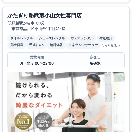
かたぎり塾武蔵小山女性専門店
戸越駅から車で3分
東京都品川区小山台1丁目21-12
タオルレンタル
シューズレンタル
ウェアレンタル
体組成計
完全個室
子連れOK
無料体験
ミネラルウォーター
もっと見る
営業時間
定休日
月・水 8:00〜22:00
要確認