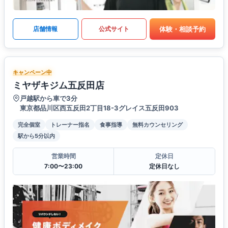
体験・相談予約
店舗情報
公式サイト
キャンペーン中
ミヤザキジム五反田店
戸越駅から車で3分
東京都品川区西五反田2丁目18-3グレイス五反田903
完全個室
トレーナー指名
食事指導
無料カウンセリング
駅から5分以内
営業時間
定休日
7:00〜23:00
定休日なし