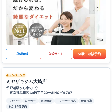
体験・相談予約
店舗情報
公式サイト
キャンペーン中
ミヤザキジム大崎店
戸越駅から車で3分
東京都品川区大崎1丁目20ー8INOビル707
シャワー
ロッカー
完全個室
トレーナー指名
食事指導
駅から5分以内