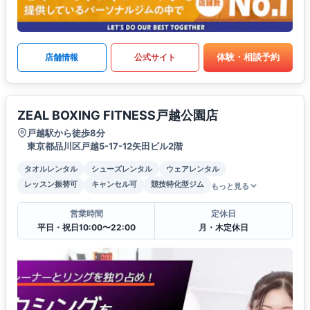
体験・相談予約
店舗情報
公式サイト
ZEAL BOXING FITNESS戸越公園店
戸越駅から徒歩8分
東京都品川区戸越5-17-12矢田ビル2階
タオルレンタル
シューズレンタル
ウェアレンタル
レッスン振替可
キャンセル可
競技特化型ジム
もっと見る
営業時間
定休日
平日・祝日10:00〜22:00
月・木定休日