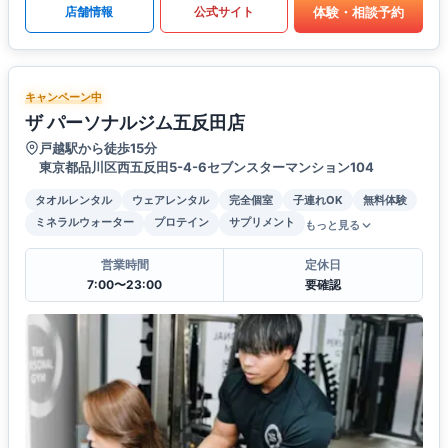
体験・相談予約
店舗情報
公式サイト
キャンペーン中
ザ パーソナルジム五反田店
戸越駅から徒歩15分
東京都品川区西五反田5-4-6セブンスターマンション104
タオルレンタル
ウェアレンタル
完全個室
子連れOK
無料体験
ミネラルウォーター
プロテイン
サプリメント
もっと見る
営業時間
定休日
7:00〜23:00
要確認