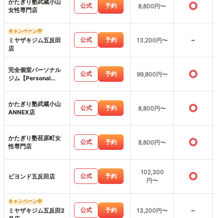
かたぎり塾武蔵小山
○
公式
予約
8,800円〜
女性専門店
キャンペーン中
-
公式
予約
ミヤザキジム五反田
13,200円〜
店
完全個室パーソナル
○
公式
予約
99,800円〜
ジム【Personal
Base 五反田】
かたぎり塾武蔵小山
○
公式
予約
8,800円〜
ANNEX店
かたぎり塾荏原町女
○
公式
予約
8,800円〜
性専門店
102,300
○
公式
予約
ビヨンド五反田店
円〜
キャンペーン中
-
公式
予約
ミヤザキジム五反田2
13,200円〜