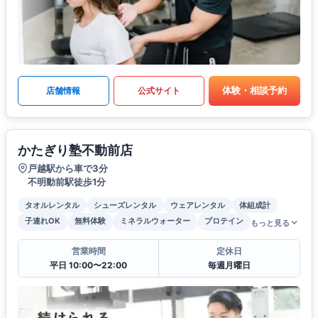
体験・相談予約
店舗情報
公式サイト
かたぎり塾不動前店
戸越駅から車で3分
不明動前駅徒歩1分
タオルレンタル
シューズレンタル
ウェアレンタル
体組成計
子連れOK
無料体験
ミネラルウォーター
プロテイン
もっと見る
営業時間
定休日
平日 10:00〜22:00
毎週月曜日