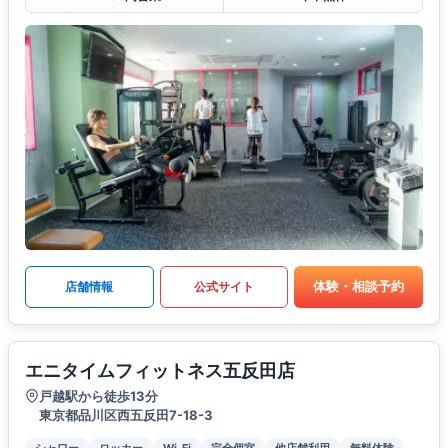
体験・相談予約
店舗情報
公式サイト
エニタイムフィットネス五反田店
戸越駅から徒歩13分
東京都品川区西五反田7-18-3
シャワー
ロッカー
Wi-Fi
完全個室
他店舗利用
無料体験