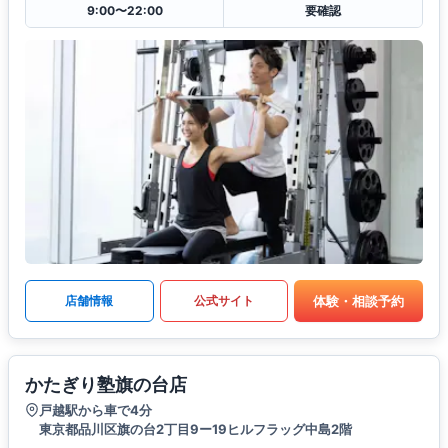
9:00〜22:00
要確認
体験・相談予約
店舗情報
公式サイト
かたぎり塾旗の台店
戸越駅から車で4分
東京都品川区旗の台2丁目9ー19ヒルフラッグ中島2階