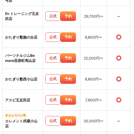
号店
Dr.トレーニング五反
-
公式
予約
29,700円〜
田店
○
公式
予約
かたぎり塾旗の台店
8,800円〜
パーソナルジムBe
○
公式
予約
22,000円〜
more荏原町馬込店
○
公式
予約
かたぎり塾西小山店
8,800円〜
○
公式
予約
アスピ五反田店
7,600円〜
キャンペーン中
-
公式
予約
エレメント武蔵小山
20,000円〜
店