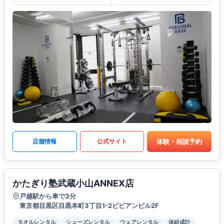
体験・相談予約
店舗情報
公式サイト
かたぎり塾武蔵小山ANNEX店
戸越駅から車で3分
東京都目黒区目黒本町3丁目1-2ビビアンビル2F
タオルレンタル
シューズレンタル
ウェアレンタル
体組成計