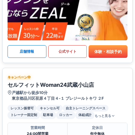
体験・相談予約
店舗情報
公式サイト
キャンペーン中
セルフィットWoman24武蔵小山店
戸越駅から徒歩10分
東京都品川区荏原４丁目４-１ プレジールトキワ ２F
レッスン振替可
キャンセル可
自主トレーニングスペース
トレーナー固定制
駐車場
ロッカー
体組成計
もっと見る
営業時間
定休日
24:00間営業
年中無休