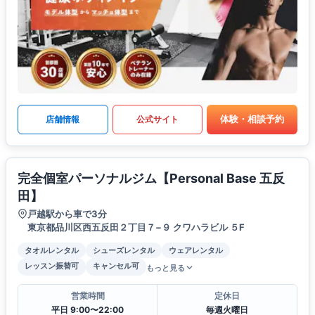
体験・相談予約
店舗情報
公式サイト
完全個室パーソナルジム【Personal Base 五反
田】
戸越駅から車で3分
東京都品川区西五反田２丁目７−９ クワハラビル ５F
タオルレンタル
シューズレンタル
ウェアレンタル
レッスン振替可
キャンセル可
もっと見る
営業時間
定休日
平日 9:00〜22:00
毎週火曜日