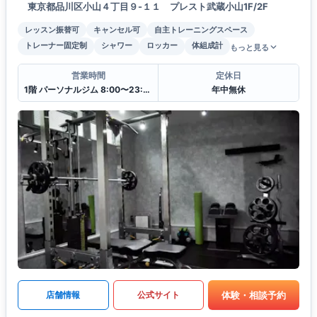
東京都品川区小山４丁目９-１１ プレスト武蔵小山1F/2F
レッスン振替可
キャンセル可
自主トレーニングスペース
トレーナー固定制
シャワー
ロッカー
体組成計
もっと見る
営業時間
定休日
1階 パーソナルジム 8:00〜23:00
年中無休
体験・相談予約
店舗情報
公式サイト