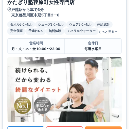
かたぎり塾荏原町女性専門店
戸越駅から車で3分
東京都品川区中延5丁目2ー8
タオルレンタル
シューズレンタル
ウェアレンタル
体組成計
完全個室
子連れOK
無料体験
ミネラルウォーター
もっと見る
営業時間
定休日
月・火・木・金 10:00〜22:00
毎週水曜日