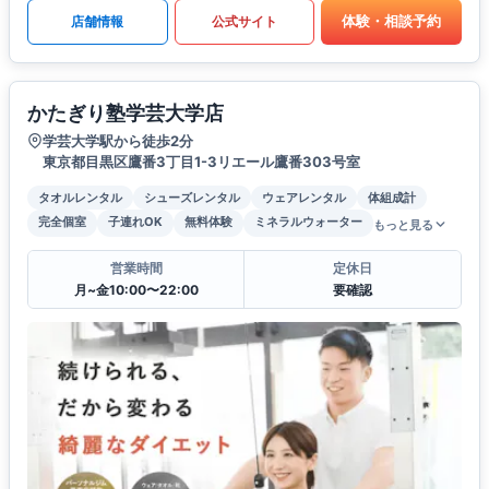
体験・相談予約
店舗情報
公式サイト
かたぎり塾学芸大学店
学芸大学駅から徒歩2分
東京都目黒区鷹番3丁目1-3リエール鷹番303号室
タオルレンタル
シューズレンタル
ウェアレンタル
体組成計
完全個室
子連れOK
無料体験
ミネラルウォーター
もっと見る
営業時間
定休日
月~金10:00〜22:00
要確認