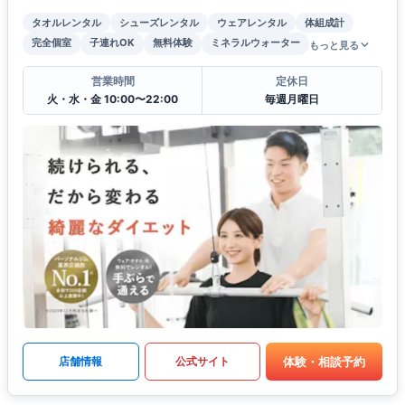
タオルレンタル
シューズレンタル
ウェアレンタル
体組成計
完全個室
子連れOK
無料体験
ミネラルウォーター
もっと見る
営業時間
定休日
火・水・金 10:00〜22:00
毎週月曜日
体験・相談予約
店舗情報
公式サイト