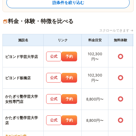
条件を絞り込む
料金・体験・特徴を比べる
スクロールできます →
施設名
リンク
料金目安
無料体験
102,300
○
公式
予約
ビヨンド学芸大学店
円〜
102,300
○
公式
予約
ビヨンド板橋店
円〜
かたぎり塾学芸大学
○
公式
予約
8,800円〜
女性専門店
かたぎり塾学芸大学
○
公式
予約
8,800円〜
店
キャンペーン中