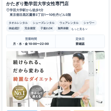
かたぎり塾学芸大学女性専門店
学芸大学駅から徒歩1分
東京都目黒区鷹番3丁目1ー10牡丹ビル3階
タオルレンタル
シューズレンタル
ウェアレンタル
シャワー
体組成計
完全個室
子連れOK
無料体験
もっと見る
営業時間
定休日
月・水・金 10:00〜22:00
要確認