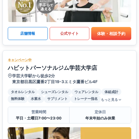
体験・相談予約
店舗情報
公式サイト
キャンペーン中
ハビットパーソナルジム学芸大学店
学芸大学駅から徒歩2分
東京都目黒区鷹番2丁目19-3エミタ鷹番ビル4F
タオルレンタル
シューズレンタル
ウェアレンタル
体組成計
無料体験
水素水
サプリメント
トレーナー指名
もっと見る
営業時間
定休日
平日・土曜日7:00〜23:00
年末年始のみ休業