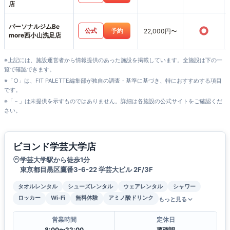
店
パーソナルジムBe
○
公式
予約
22,000円〜
more西小山洗足店
※上記には、施設運営者から情報提供のあった施設を掲載しています。全施設は下の一
覧で確認できます。
※「○」は、FIT PALETTE編集部が独自の調査・基準に基づき、特におすすめする項目
です。
※「－」は未提供を示すものではありません。詳細は各施設の公式サイトをご確認くだ
さい。
ビヨンド学芸大学店
学芸大学駅から徒歩1分
東京都目黒区鷹番3-6-22 学芸大ビル 2F/3F
タオルレンタル
シューズレンタル
ウェアレンタル
シャワー
ロッカー
Wi-Fi
無料体験
アミノ酸ドリンク
もっと見る
営業時間
定休日
8:00〜22:00
要確認