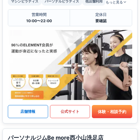
マシンピラティス
パーソナルピラティス
他店舗利用
もっと見る
営業時間
定休日
10:00〜22:00
要確認
体験・相談予約
店舗情報
公式サイト
パーソナルジムBe more西小山洗足店