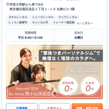
学芸大学駅から車で4分
東京都目黒区洗足１丁目１−１６ 丸陣ビル 1階
タオルレンタル
シューズレンタル
ウェアレンタル
レッスン振替可
キャンセル可
トレーナー固定制
もっと見る
営業時間
定休日
平日 9:00〜21:00
水曜日
体験・相談予約
店舗情報
公式サイト