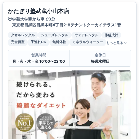
かたぎり塾武蔵小山本店
学芸大学駅から車で3分
東京都目黒区目黒本町4丁目2-8テナントクーカイテラス1階
タオルレンタル
シューズレンタル
ウェアレンタル
体組成計
完全個室
子連れOK
無料体験
ミネラルウォーター
もっと見る
営業時間
定休日
月・火・木・金 10:00〜22:00
毎週水曜日