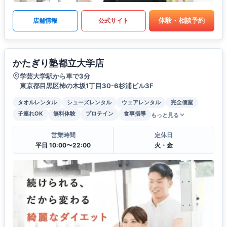
体験・相談予約
店舗情報
公式サイト
かたぎり塾都立大学店
学芸大学駅から車で3分
東京都目黒区柿の木坂1丁目30-6杉浦ビル3F
タオルレンタル
シューズレンタル
ウェアレンタル
完全個室
子連れOK
無料体験
プロテイン
食事指導
もっと見る
営業時間
定休日
平日 10:00〜22:00
火・金