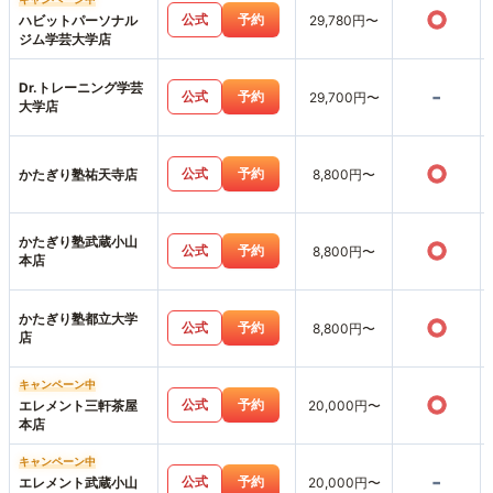
○
公式
予約
ハビットパーソナル
29,780円〜
ジム学芸大学店
Dr.トレーニング学芸
-
公式
予約
29,700円〜
大学店
○
公式
予約
かたぎり塾祐天寺店
8,800円〜
かたぎり塾武蔵小山
○
公式
予約
8,800円〜
本店
かたぎり塾都立大学
○
公式
予約
8,800円〜
店
キャンペーン中
○
公式
予約
エレメント三軒茶屋
20,000円〜
本店
キャンペーン中
-
公式
予約
エレメント武蔵小山
20,000円〜