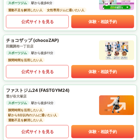
スポーツジム
駅から徒歩6分
運動不足を解消したい人
女性専用ジムに通いたい人
公式サイトを見る
体験・相談予約
チョコザップ (chocoZAP)
田園調布一丁目店
スポーツジム
駅から徒歩11分
隙間時間を活用したい人
公式サイトを見る
体験・相談予約
ファストジム24 (FASTGYM24)
雪が谷大塚店
スポーツジム
駅から徒歩12分
隙間時間を活用したい人
駅から5分以内のジムに通いたい人
運動不足を解消したい人
公式サイトを見る
体験・相談予約