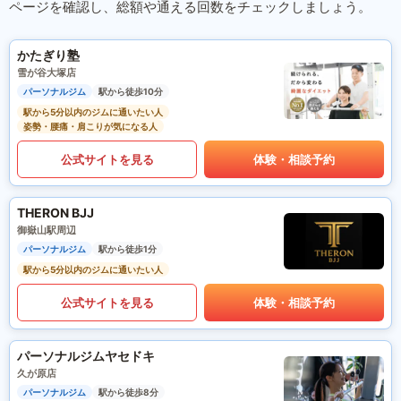
ページを確認し、総額や通える回数をチェックしましょう。
かたぎり塾
雪が谷大塚店
パーソナルジム
駅から徒歩10分
駅から5分以内のジムに通いたい人
姿勢・腰痛・肩こりが気になる人
公式サイトを見る
体験・相談予約
THERON BJJ
御嶽山駅周辺
パーソナルジム
駅から徒歩1分
駅から5分以内のジムに通いたい人
公式サイトを見る
体験・相談予約
パーソナルジムヤセドキ
久が原店
パーソナルジム
駅から徒歩8分