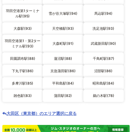
羽田空港第1ターミナ
雪が谷大塚駅(94)
馬込駅(94)
ル駅(95)
大森駅(93)
天空橋駅(93)
洗足池駅(93)
羽田空港第1・第2ター
大森町駅(91)
武蔵新田駅(90)
ミナル駅(93)
田園調布駅(88)
蓮沼駅(88)
千鳥町駅(87)
下丸子駅(86)
京急蒲田駅(86)
沼部駅(86)
多摩川駅(85)
平和島駅(84)
昭和島駅(84)
雑色駅(83)
蒲田駅(82)
鵜の木駅(78)
大田区（東京都）のエリア選択に戻る