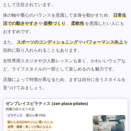
として注目されています。
体の軸や重心のバランスを意識して全身を動かすため、
日常生
活での動きやすさ
や
姿勢づくり
、
柔軟性
を意識したい人にも
おすすめです。
また、
スポーツのコンディショニング
や
パフォーマンス向上
を
目的に取り入れられることもあります。
女性専用スタジオや少人数レッスンも多く、かわいいウェアな
ど、ライフスタイルの一部として楽しめるのも魅力です。
店舗によって特徴が異なるため、まずは自分に合うスタイルを
見つけてみましょう。
ゼンプレイスピラティス (zen place pilates)
武蔵小杉スタジオ店
ピラティス
駅から車で5分
駅から5分以内のジムに通いたい人
姿勢・腰痛・肩こりが気になる人