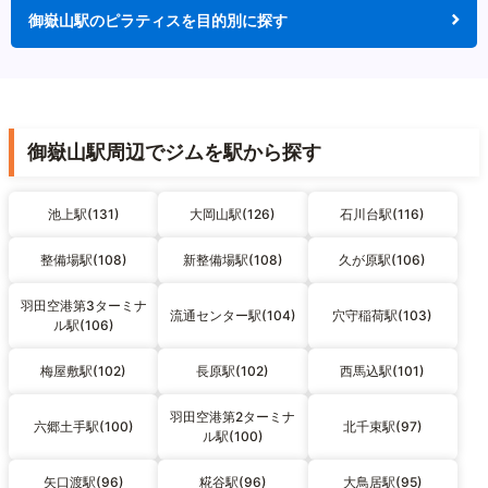
御嶽山駅のピラティスを目的別に探す
御嶽山駅周辺でジムを駅から探す
池上駅(131)
大岡山駅(126)
石川台駅(116)
整備場駅(108)
新整備場駅(108)
久が原駅(106)
羽田空港第3ターミナ
流通センター駅(104)
穴守稲荷駅(103)
ル駅(106)
梅屋敷駅(102)
長原駅(102)
西馬込駅(101)
羽田空港第2ターミナ
六郷土手駅(100)
北千束駅(97)
ル駅(100)
矢口渡駅(96)
糀谷駅(96)
大鳥居駅(95)