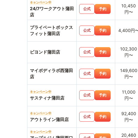
キャンペーン中
10,450
24/7ワークアウト蒲田
公式
予約
円〜
店
プライベートボックス
4,400円
公式
予約
フィット蒲田店
102,300
ビヨンド蒲田店
公式
予約
円〜
マイボディラボ西蒲田
149,600
公式
予約
店
円〜
11,000
キャンペーン中
公式
予約
サスティナ蒲田店
円〜
92,400
キャンペーン中
公式
予約
アウトライン蒲田店
円〜
キャンペーン中
20,460
アップルジム蒲田西口