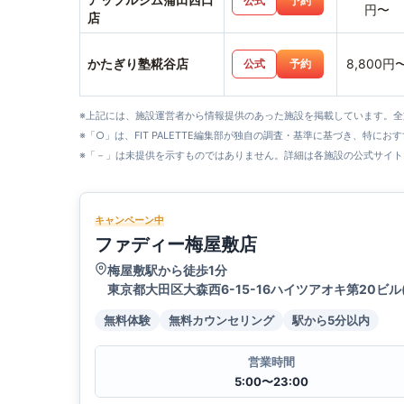
公式
予約
円〜
店
かたぎり塾糀谷店
8,800円
公式
予約
※上記には、施設運営者から情報提供のあった施設を掲載しています。
※「○」は、FIT PALETTE編集部が独自の調査・基準に基づき、特にお
※「－」は未提供を示すものではありません。詳細は各施設の公式サイト
キャンペーン中
ファディー梅屋敷店
梅屋敷駅から徒歩1分
東京都大田区大森西6-15-16ハイツアオキ第20ビル
無料体験
無料カウンセリング
駅から5分以内
営業時間
5:00〜23:00