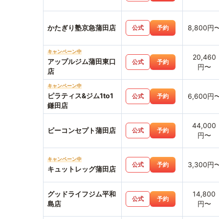
かたぎり塾京急蒲田店
8,800円
公式
予約
キャンペーン中
20,460
アップルジム蒲田東口
公式
予約
円〜
店
キャンペーン中
ピラティス&ジム1to1
6,600円
公式
予約
鎌田店
44,000
ビーコンセプト蒲田店
公式
予約
円〜
キャンペーン中
3,300円
公式
予約
キュットレッグ蒲田店
グッドライフジム平和
14,800
公式
予約
島店
円〜