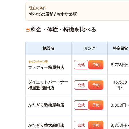
現在の条件
すべての店舗 / おすすめ順
料金・体験・特徴を比べる
施設名
リンク
料金目安
キャンペーン中
8,778円
公式
予約
ファディー梅屋敷店
ダイエットパートナー
16,500
公式
予約
梅屋敷･蒲田店
円〜
かたぎり塾梅屋敷店
8,800円
公式
予約
かたぎり塾大森町店
8,800円
公式
予約