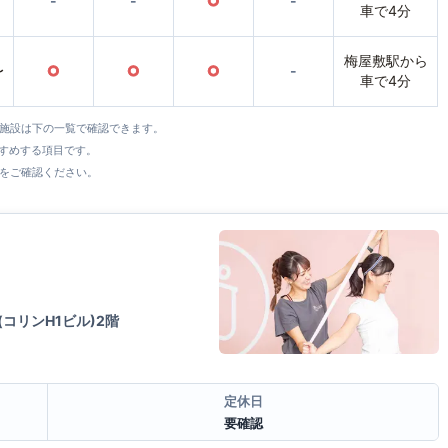
-
-
○
-
車で4分
梅屋敷駅から
〜
○
○
○
-
車で4分
全施設は下の一覧で確認できます。
すすめする項目です。
をご確認ください。
(コリンH1ビル)2階
定休日
要確認