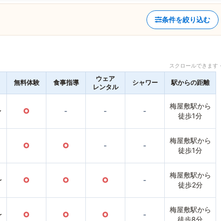
条件を絞り込む
スクロールできます 
ウェア
無料体験
食事指導
シャワー
駅からの距離
レンタル
梅屋敷駅から
〜
○
-
-
-
徒歩1分
梅屋敷駅から
○
○
-
-
徒歩1分
梅屋敷駅から
〜
○
○
○
-
徒歩2分
梅屋敷駅から
〜
○
○
○
-
徒歩8分