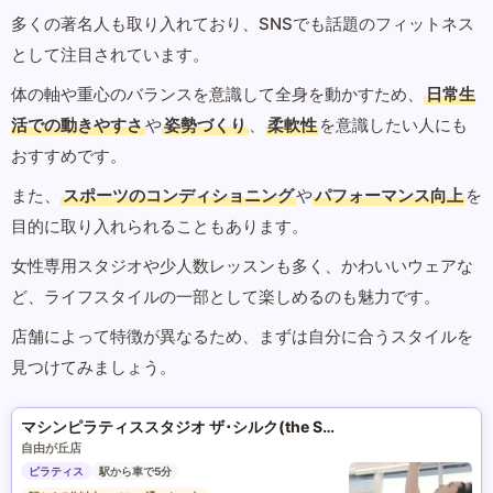
多くの著名人も取り入れており、SNSでも話題のフィットネス
として注目されています。
体の軸や重心のバランスを意識して全身を動かすため、
日常生
活での動きやすさ
や
姿勢づくり
、
柔軟性
を意識したい人にも
おすすめです。
また、
スポーツのコンディショニング
や
パフォーマンス向上
を
目的に取り入れられることもあります。
女性専用スタジオや少人数レッスンも多く、かわいいウェアな
ど、ライフスタイルの一部として楽しめるのも魅力です。
店舗によって特徴が異なるため、まずは自分に合うスタイルを
見つけてみましょう。
マシンピラティススタジオ ザ･シルク(the SILK)
自由が丘店
ピラティス
駅から車で5分