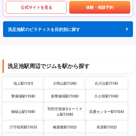
公式サイトを見る
体験・相談予約
洗足池駅のピラティスを目的別に探す
洗足池駅周辺でジムを駅から探す
池上駅(131)
大岡山駅(126)
石川台駅(116)
整備場駅(108)
新整備場駅(108)
久が原駅(106)
羽田空港第3ターミナ
御嶽山駅(106)
流通センター駅(104)
ル駅(106)
穴守稲荷駅(103)
梅屋敷駅(102)
長原駅(102)