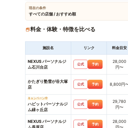
現在の条件
すべての店舗 / おすすめ順
料金・体験・特徴を比べる
施設名
リンク
料金目安
NEXUS パーソナルジ
28,000
公式
予約
ム石川台店
円〜
かたぎり塾雪が谷大塚
8,800円
公式
予約
店
キャンペーン中
29,780
ハビットパーソナルジ
公式
予約
円〜
ム緑ヶ丘店
NEXUS パーソナルジ
28,000
公式
予約
ム長原店
円〜