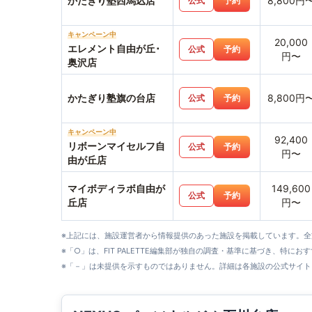
かたぎり塾西馬込店
8,800円
公式
予約
キャンペーン中
20,000
エレメント自由が丘･
公式
予約
円〜
奥沢店
かたぎり塾旗の台店
8,800円
公式
予約
キャンペーン中
92,400
リボーンマイセルフ自
公式
予約
円〜
由が丘店
マイボディラボ自由が
149,600
公式
予約
丘店
円〜
※上記には、施設運営者から情報提供のあった施設を掲載しています。
※「○」は、FIT PALETTE編集部が独自の調査・基準に基づき、特にお
※「－」は未提供を示すものではありません。詳細は各施設の公式サイト