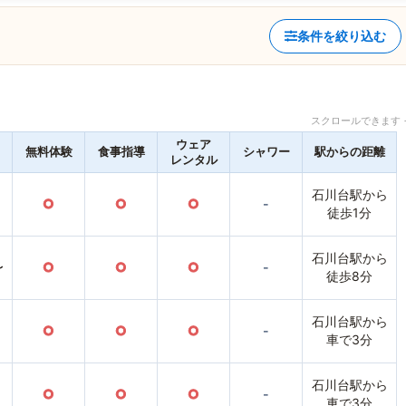
条件を絞り込む
スクロールできます 
ウェア
無料体験
食事指導
シャワー
駅からの距離
レンタル
石川台駅から
○
○
○
-
徒歩1分
石川台駅から
〜
○
○
○
-
徒歩8分
石川台駅から
○
○
○
-
車で3分
石川台駅から
○
○
○
-
車で3分