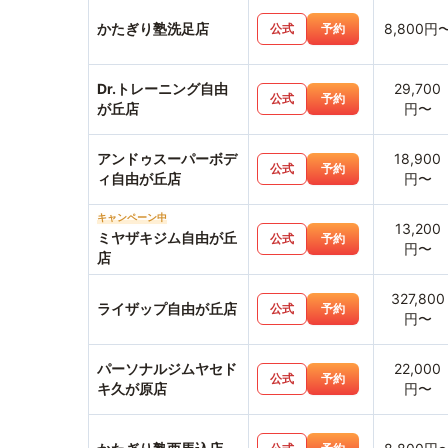
かたぎり塾洗足店
8,800円
公式
予約
Dr.トレーニング自由
29,700
公式
予約
が丘店
円〜
アンドゥスーパーボデ
18,900
公式
予約
ィ自由が丘店
円〜
キャンペーン中
13,200
ミヤザキジム自由が丘
公式
予約
円〜
店
327,800
ライザップ自由が丘店
公式
予約
円〜
パーソナルジムヤセド
22,000
公式
予約
キ久が原店
円〜