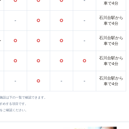
〜
○
○
○
-
車で4分
石川台駅から
-
○
○
-
車で4分
石川台駅から
〜
○
○
○
-
車で4分
石川台駅から
○
○
○
○
車で4分
石川台駅から
-
○
-
-
車で4分
全施設は下の一覧で確認できます。
すすめする項目です。
をご確認ください。