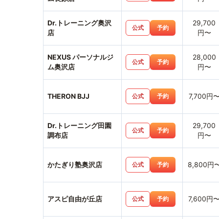
Dr.トレーニング奥沢
29,700
公式
予約
店
円〜
NEXUS パーソナルジ
28,000
公式
予約
ム奥沢店
円〜
THERON BJJ
7,700円
公式
予約
Dr.トレーニング田園
29,700
公式
予約
調布店
円〜
かたぎり塾奥沢店
8,800円
公式
予約
アスピ自由が丘店
7,600円
公式
予約