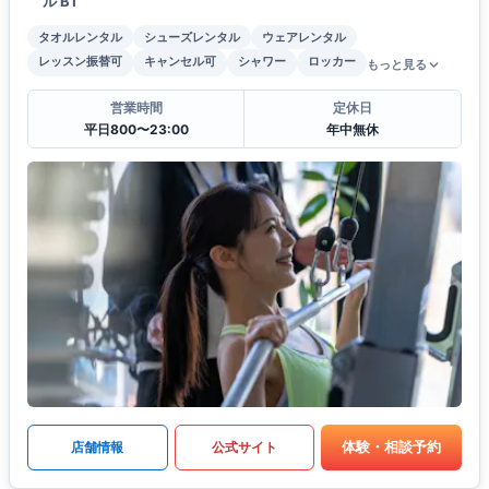
ル B1
タオルレンタル
シューズレンタル
ウェアレンタル
レッスン振替可
キャンセル可
シャワー
ロッカー
もっと見る
営業時間
定休日
平日800〜23:00
年中無休
体験・相談予約
店舗情報
公式サイト