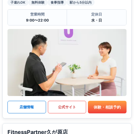
子連れOK
無料体験
食事指導
駅から5分以内
営業時間
定休日
9:00〜22:00
水・日
体験・相談予約
店舗情報
公式サイト
FitnessPartner久が原店