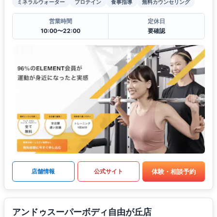
ミネラルウォーター
プロテイン
食事指導
無料カウンセリング
営業時間
定休日
10:00〜22:00
要確認
体験・相談予約
店舗情報
公式サイト
アンドゥスーパーボディ自由が丘店