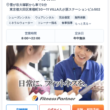
雪が谷大塚駅から車で3分
東京都大田区東嶺町30ー11 VILLA久が原ステーションビル502
シューズレンタル
ウェアレンタル
完全個室
無料体験
ミネラルウォーター
トレーナー指名
食事指導
もっと見る
営業時間
定休日
8:00〜22:00
年中無休
体験・相談予約
店舗情報
公式サイト