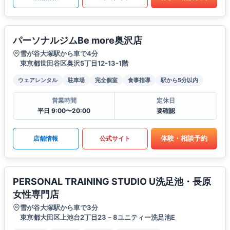
パーソナルジムBe more奥沢店
雪が谷大塚駅から車で4分
東京都世田谷区奥沢5丁目12-13-1階
ウェアレンタル
駐車場
完全個室
食事指導
駅から5分以内
営業時間
定休日
平日 9:00〜20:00
要確認
体験・相談予約
店舗情報
公式サイト
PERSONAL TRAINING STUDIO U洗足池・長原
女性専門店
雪が谷大塚駅から車で3分
東京都大田区上池台2丁目23－8ユニティー洗足池E