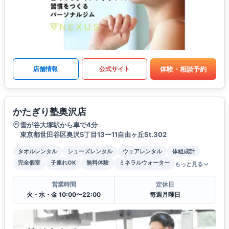
体験・相談予約
店舗情報
公式サイト
かたぎり塾奥沢店
雪が谷大塚駅から車で4分
東京都世田谷区奥沢5丁目13ー11自由ヶ丘St.302
タオルレンタル
シューズレンタル
ウェアレンタル
体組成計
完全個室
子連れOK
無料体験
ミネラルウォーター
もっと見る
営業時間
定休日
火・水・金 10:00〜22:00
毎週月曜日