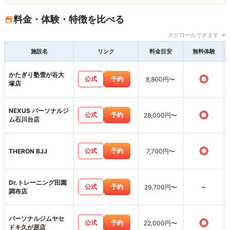
料金・体験・特徴を比べる
スクロールできます →
施設名
リンク
料金目安
無料体験
かたぎり塾雪が谷大
○
公式
予約
8,800円〜
塚店
NEXUS パーソナルジ
○
公式
予約
28,000円〜
ム石川台店
○
公式
予約
THERON BJJ
7,700円〜
Dr.トレーニング田園
-
公式
予約
29,700円〜
調布店
パーソナルジムヤセ
○
公式
予約
22,000円〜
ドキ久が原店