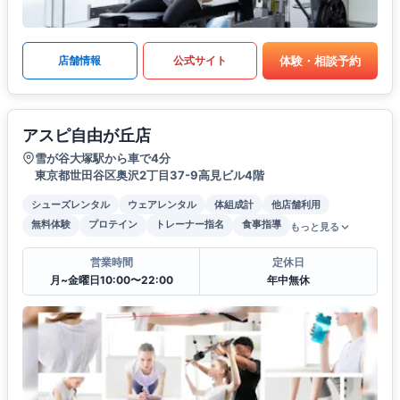
体験・相談予約
店舗情報
公式サイト
アスピ自由が丘店
雪が谷大塚駅から車で4分
東京都世田谷区奥沢2丁目37-9高見ビル4階
シューズレンタル
ウェアレンタル
体組成計
他店舗利用
無料体験
プロテイン
トレーナー指名
食事指導
もっと見る
営業時間
定休日
月~金曜日10:00〜22:00
年中無休