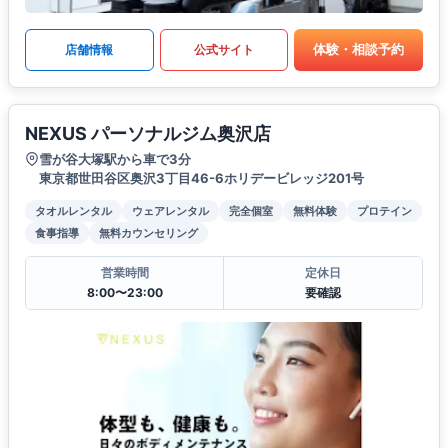
体験・相談予約
店舗情報
公式サイト
NEXUS パーソナルジム奥沢店
雪が谷大塚駅から車で3分
東京都世田谷区奥沢3丁目46-6ホリデービレッジ201号
タオルレンタル
ウェアレンタル
完全個室
無料体験
プロテイン
食事指導
無料カウンセリング
営業時間
定休日
8:00〜23:00
要確認