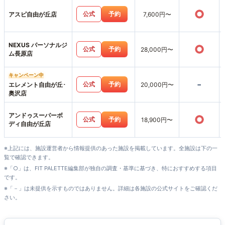
○
公式
予約
アスピ自由が丘店
7,600円〜
NEXUS パーソナルジ
○
公式
予約
28,000円〜
ム長原店
キャンペーン中
-
公式
予約
エレメント自由が丘･
20,000円〜
奥沢店
アンドゥスーパーボ
○
公式
予約
18,900円〜
ディ自由が丘店
※上記には、施設運営者から情報提供のあった施設を掲載しています。全施設は下の一
覧で確認できます。
※「○」は、FIT PALETTE編集部が独自の調査・基準に基づき、特におすすめする項目
です。
※「－」は未提供を示すものではありません。詳細は各施設の公式サイトをご確認くだ
さい。