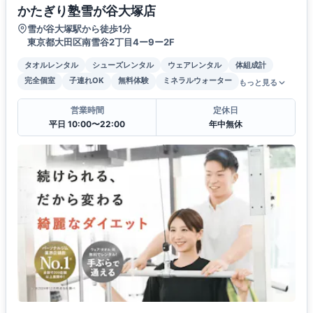
かたぎり塾雪が谷大塚店
雪が谷大塚駅から徒歩1分
東京都大田区南雪谷2丁目4ー9ー2F
タオルレンタル
シューズレンタル
ウェアレンタル
体組成計
完全個室
子連れOK
無料体験
ミネラルウォーター
もっと見る
営業時間
定休日
平日 10:00〜22:00
年中無休