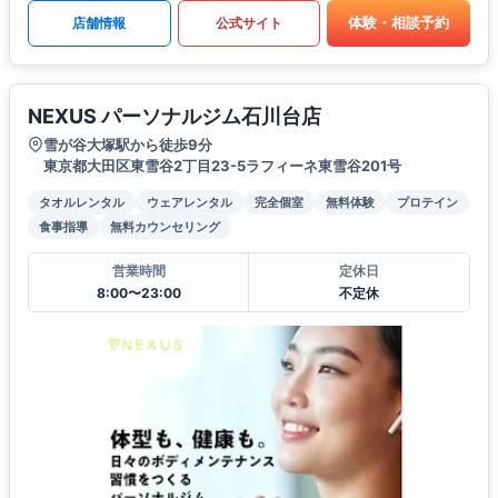
体験・相談予約
店舗情報
公式サイト
NEXUS パーソナルジム石川台店
雪が谷大塚駅から徒歩9分
東京都大田区東雪谷2丁目23-5ラフィーネ東雪谷201号
タオルレンタル
ウェアレンタル
完全個室
無料体験
プロテイン
食事指導
無料カウンセリング
営業時間
定休日
8:00〜23:00
不定休