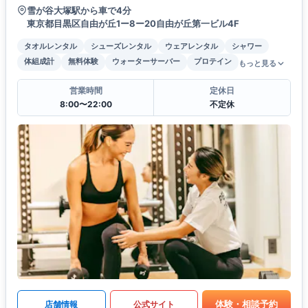
雪が谷大塚駅から車で4分
東京都目黒区自由が丘1ー8ー20自由が丘第一ビル4F
タオルレンタル
シューズレンタル
ウェアレンタル
シャワー
体組成計
無料体験
ウォーターサーバー
プロテイン
もっと見る
営業時間
定休日
8:00〜22:00
不定休
体験・相談予約
店舗情報
公式サイト