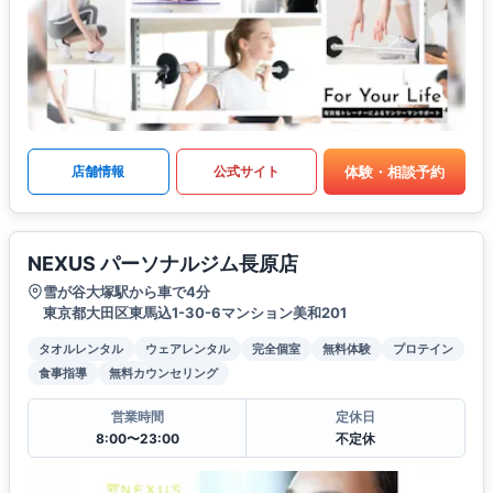
体験・相談予約
店舗情報
公式サイト
NEXUS パーソナルジム長原店
雪が谷大塚駅から車で4分
東京都大田区東馬込1-30-6マンション美和201
タオルレンタル
ウェアレンタル
完全個室
無料体験
プロテイン
食事指導
無料カウンセリング
営業時間
定休日
8:00〜23:00
不定休