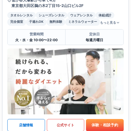
雪が谷大塚駅から車で4分
東京都大田区鵜の木2丁目15-2山口ビル2F
タオルレンタル
シューズレンタル
ウェアレンタル
体組成計
完全個室
子連れOK
無料体験
ミネラルウォーター
もっと見る
営業時間
定休日
火・水・金 10:00〜22:00
毎週月曜日
体験・相談予約
店舗情報
公式サイト