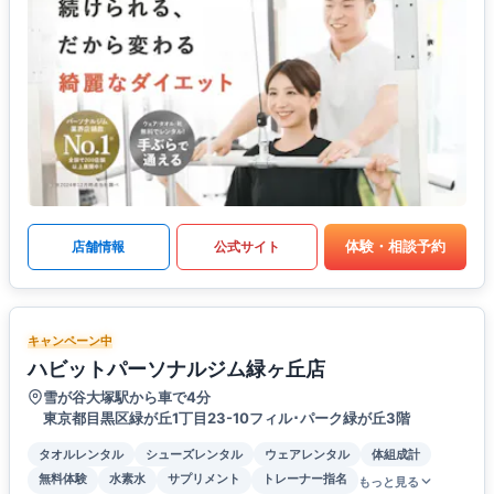
体験・相談予約
店舗情報
公式サイト
キャンペーン中
ハビットパーソナルジム緑ヶ丘店
雪が谷大塚駅から車で4分
東京都目黒区緑が丘1丁目23-10フィル･パーク緑が丘3階
タオルレンタル
シューズレンタル
ウェアレンタル
体組成計
無料体験
水素水
サプリメント
トレーナー指名
もっと見る