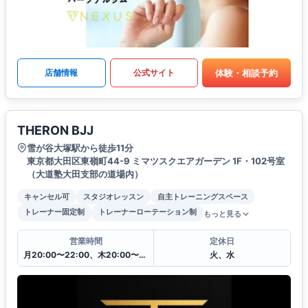
体験・相談予約
店舗情報
公式サイト
THERON BJJ
雪が谷大塚駅から徒歩11分
東京都大田区東嶺町44-9 ミマツスクエアガーデン 1F・102号室
（大道塾大田支部の道場内）
キャンセル可
スタジオレッスン
自主トレーニングスペース
トレーナー固定制
トレーナーローテーション制
もっと見る
営業時間
定休日
月20:00〜22:00、木20:00〜22:00、土8:45〜10:15 金・日は出稽古
火、水