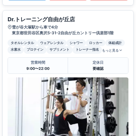
Dr.トレーニング自由が丘店
雪が谷大塚駅から車で4分
東京都世田谷区奥沢5-31-2自由が丘カントリー倶楽部1階
タオルレンタル
ウェアレンタル
シャワー
ロッカー
体組成計
水素水
プロテイン
サプリメント
トレーナー指名
もっと見る
営業時間
定休日
9:00〜22:00
要確認