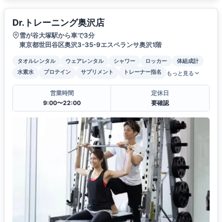
Dr.トレーニング奥沢店
雪が谷大塚駅から車で3分
東京都世田谷区奥沢3-35-9エスペランサ奥沢1階
タオルレンタル
ウェアレンタル
シャワー
ロッカー
体組成計
水素水
プロテイン
サプリメント
トレーナー指名
もっと見る
営業時間
定休日
9:00〜22:00
要確認