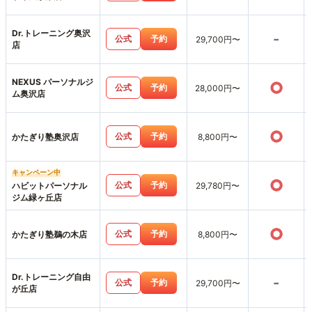
Dr.トレーニング奥沢
-
公式
予約
29,700円〜
店
NEXUS パーソナルジ
○
公式
予約
28,000円〜
ム奥沢店
○
公式
予約
かたぎり塾奥沢店
8,800円〜
キャンペーン中
○
公式
予約
ハビットパーソナル
29,780円〜
ジム緑ヶ丘店
○
公式
予約
かたぎり塾鵜の木店
8,800円〜
Dr.トレーニング自由
-
公式
予約
29,700円〜
が丘店